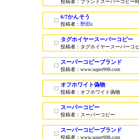
投稿者：ブランドスーパーコピー
6/7かんそう
投稿者：
野田k
タグホイヤースーパーコピー
投稿者：タグホイヤースーパーコ
スーパーコピーブランド
投稿者：www.super998.com
オフホワイト偽物
投稿者：オフホワイト偽物
スーパーコピー
投稿者：スーパーコピー
スーパーコピーブランド
投稿者：www.super998.com