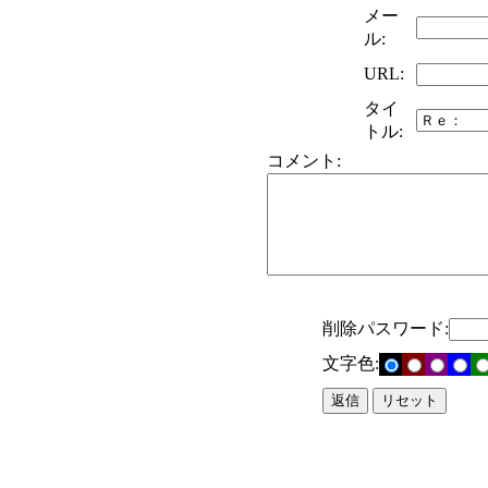
メー
ル:
URL:
タイ
トル:
コメント:
削除パスワード:
文字色: