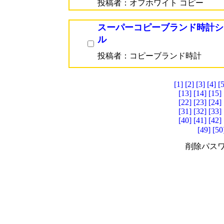
投稿者：オフホワイト コピー
スーパーコピーブランド時計シ
ル
投稿者：コピーブランド時計
[1]
[2]
[3]
[4]
[5
[13]
[14]
[15]
[22]
[23]
[24]
[31]
[32]
[33]
[40]
[41]
[42]
[49]
[50
削除パスワ