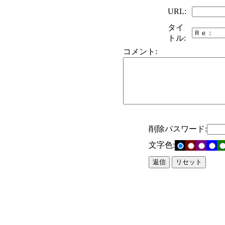
URL:
タイ
トル:
コメント:
削除パスワード:
文字色: