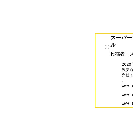
スーパー
ル
投稿者：
202
激安通販
弊社で
。

www.
www.