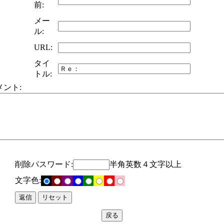
前:
メー
ル:
URL:
タイ
トル:
メント:
削除パスワード:
半角英数４文字以上
文字色: