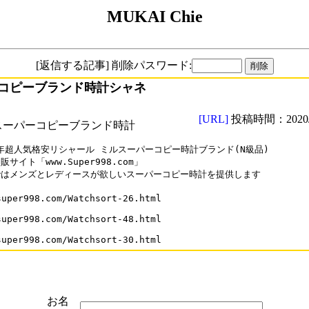
MUKAI Chie
[返信する記事] 削除パスワード:
コピーブランド時計シャネ
[URL]
投稿時間：2020/0
スーパーコピーブランド時計
0年超人気格安リシャール ミルスーパーコピー時計ブランド(N級品)

サイト「www.Super998.com」

はメンズとレディースが欲しいスーパーコピー時計を提供します

super998.com/Watchsort-26.html

super998.com/Watchsort-48.html

お名