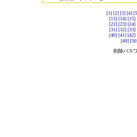
[1]
[2]
[3]
[4]
[5
[13]
[14]
[15]
[22]
[23]
[24]
[31]
[32]
[33]
[40]
[41]
[42]
[49]
[50
削除パスワ