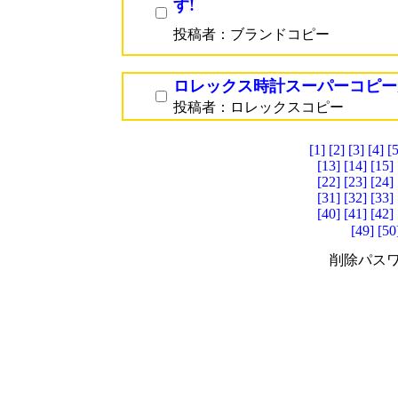
す!
投稿者：ブランドコピー
ロレックス時計スーパーコピー
投稿者：ロレックスコピー
[1]
[2]
[3]
[4]
[5
[13]
[14]
[15]
[22]
[23]
[24]
[31]
[32]
[33]
[40]
[41]
[42]
[49]
[50
削除パスワ