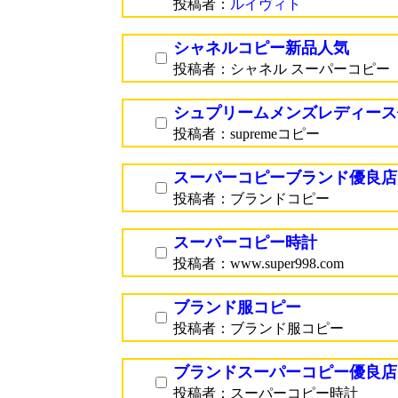
投稿者：
ルイヴィト
シャネルコピー新品人気
投稿者：シャネル スーパーコピー
シュプリームメンズレディース
投稿者：supremeコピー
スーパーコピーブランド優良店
投稿者：ブランドコピー
スーパーコピー時計
投稿者：www.super998.com
ブランド服コピー
投稿者：ブランド服コピー
ブランドスーパーコピー優良店
投稿者：スーパーコピー時計