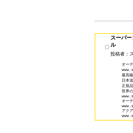
スーパー
ル
投稿者：
オーデ
www.
最高級
日本送
正規品
世界の
www.
オーデ
www.
アクア