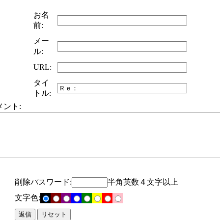
お名
前:
メー
ル:
URL:
タイ
トル:
メント:
削除パスワード:
半角英数４文字以上
文字色: