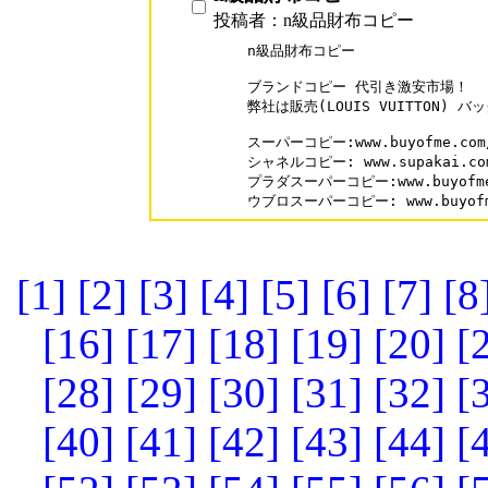
投稿者：n級品財布コピー
n級品財布コピー 

ブランドコピー 代引き激安市場！

弊社は販売(LOUIS VUITTON)
スーパーコピー:www.buyofme.com/
シャネルコピー: www.supakai.com/
プラダスーパーコピー:www.buyofme.c
ウブロスーパーコピー: www.buyofme
[1]
[2]
[3]
[4]
[5]
[6]
[7]
[8
[16]
[17]
[18]
[19]
[20]
[
[28]
[29]
[30]
[31]
[32]
[
[40]
[41]
[42]
[43]
[44]
[