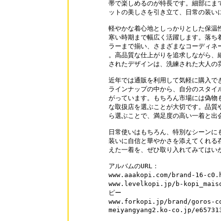
帯で楽しめるのが特長です。細部にまで
ットの美しさを引き立て、日常の装いに
軽やかな着心地としっかりとした保温性
寒い時期まで幅広く活躍します。落ち着
ラーまで揃い、さまざまなコーディネー
。高品質な仕上がりを追求しながら、細
されたデザインは、洗練された大人の雰
近年では通販を利用して気軽に購入でき
ラインナップの中から、自分のスタイル
がっています。もちろん市場には偽物も
な取扱店を選ぶことが大切です。品質や
ら選ぶことで、満足度の高い一着と出会
日常使いはもちろん、特別なシーンにも
装いに自信と華やかさを添えてくれる存
えた一着を、ぜひ取り入れてみてはいか
アルバムのURL：

www.aaakopi.com/brand-16-
www.levelkopi.jp/b-kopi_ma
ピー

www.forkopi.jp/brand/goros
meiyangyang2.ko-co.jp/e65731