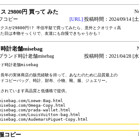
 29800円 買って みた
N
フコピー
[URL]
投稿時間：2024/09/14 [土曜
クスが29800円!? 半信半疑で買ってみたら、意外とクオリティ高

見た目は本物そっくりで、友達にも自慢できちゃうかも！
計老舗misebag
ランド時計老舗misebag
投稿時間：2021/04/28 [水曜
ド時計老舗misebag

は長年の実体商店の販売経験を持って、あなたのために品質最上の

ンドコピーバッグ、時計、財布、小物、靴、服、ジュエリー。

はされています高品質と低価格で提供。

misebag.com/Loewe-Bag.html

misebag.com/Omega-Copy.html

misebag.com/prada-wallet.html

misebag.com/LouisVuitton-bag.html

misebag.com/AudemarsPiguet-Copy.html
服コピー