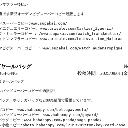
ンマフラー後払い

25夏です新品オーデマピゲスーパーコピー通販します！

スーパーコピー:www.supakai.com/

エジュエリーコピー: www.urisale.com/Cartier_Zyuerii/

・ミュラーコピー : /www.supakai.com/watch_franckmuller/

トンマフラーコピー: www.urisale.com/Louisvuitton_Mafuraa

ピゲスーパーコピー : www.supakai.com/watch_audemarspigue

ゴヤールバッグ
N
GFGNG
投稿時間：2025/08/01 [金曜
ゴヤールバッグ

ルバッグスーパーコピーの通販店!

バッグ、ボッテガバッグなど卸売値段で通販しています。

ピー: www.hahacopy.com/bottegaveneta/

バッグスーパーコピー: www.hahacopy.com/goyard/

グコピー：www.hahacopy.com/prada/bags-prada/

物コピー:photo.hahacopy.com/louisvuitton/key-card-case
