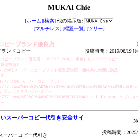
MUKAI Chie
[ホーム]
[検索]
他の掲示板:
[マルチレス]
[標題一覧]
[ツリー]
コピーブランド優良店
ブランドコピー
投稿時間：2019/08/19 [月
コピーブランド優良店「CBS777.com」 卓越したスーパーコピー

製造技術!

777.com]スーパーコピーブランド優良店対応、価格共に大変に満足

す。

bs777.com スーパーコピーブランド

s777.com/%E3%83%AD%E3%83%AC%E3%83%83%E3%82%AF%E3%82%B9-c-
tml ロレックススーパーコピー

s777.com/%E3%82%A6%E3%83%96%E3%83%AD-c-1_13.html ウブロスー
ピー
しいスーパーコピー代引き安全サイ
N
投稿時間：2025/1
スーパーコピー代引き