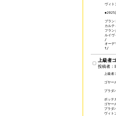
ヴィト
◆20
ブランド
カルティ
フランク
ルイヴィ
/

オーデマ
t/
上級者
投稿者：B
上級者
ゴヤー
プラダ
ボッテガコ
ゴヤール
プラダバッ
ヴィトン小