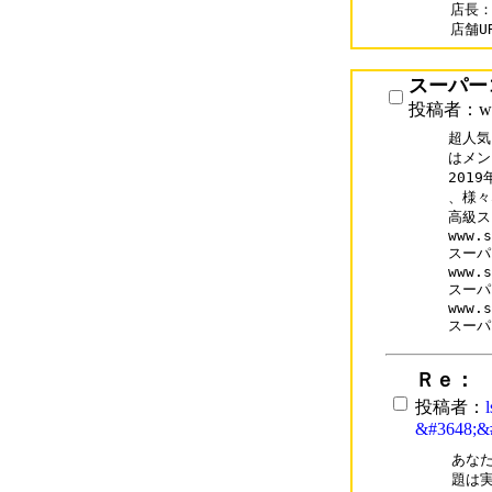
店長：
店舗UR
スーパー
投稿者：www
超人気
はメン
201
、様々
高級ス
www.s
スーパ
www.s
スーパ
www.s
スーパ
Ｒｅ：
投稿者：
&#3648;&
あな
題は