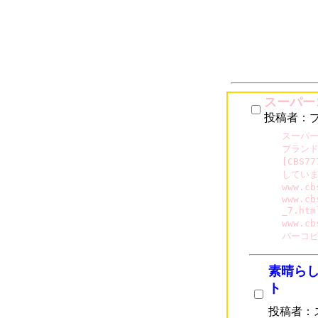
スーパー
投稿者：
スーパー
ブランド
[CBS
していま
www.c
www.cb
_7.h
www.cb
パーコ
素晴ら
ト
投稿者：