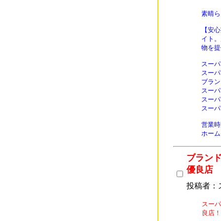
素晴ら
【安心
イト。
物を提
スーパー
スーパー
ブランド
スーパー
スーパー
スーパー
営業時
ホーム
ブラン
優良店
投稿者：
スーパ
良店！