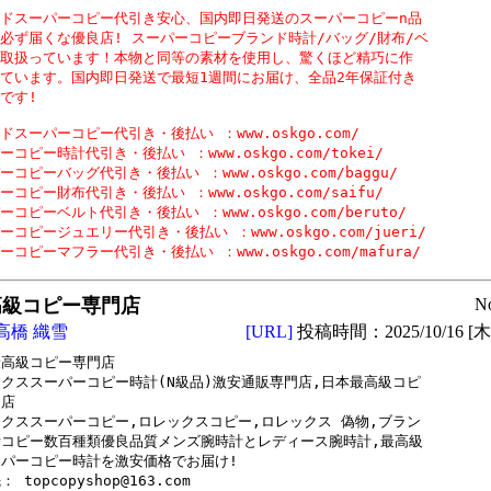
ドスーパーコピー代引き安心、国内即日発送のスーパーコピーn品

必ず届くな優良店! スーパーコピーブランド時計/バッグ/財布/ベ

取扱っています！本物と同等の素材を使用し、驚くほど精巧に作

ています。国内即日発送で最短1週間にお届け、全品2年保証付き

です!

ドスーパーコピー代引き・後払い ：www.oskgo.com/

ーコピー時計代引き・後払い ：www.oskgo.com/tokei/

ーコピーバッグ代引き・後払い ：www.oskgo.com/baggu/

ーコピー財布代引き・後払い ：www.oskgo.com/saifu/

ーコピーベルト代引き・後払い ：www.oskgo.com/beruto/

ーコピージュエリー代引き・後払い ：www.oskgo.com/jueri/

ーコピーマフラー代引き・後払い ：www.oskgo.com/mafura/
高級コピー専門店
N
高橋 織雪
[URL]
投稿時間：2025/10/16 [木曜
高級コピー専門店

クススーパーコピー時計(N級品)激安通販専門店,日本最高級コピ

店

クススーパーコピー,ロレックスコピー,ロレックス 偽物,ブラン

コピー数百種類優良品質メンズ腕時計とレディース腕時計,最高級

パーコピー時計を激安価格でお届け!

 topcopyshop@163.com
