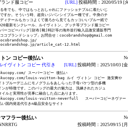
ブランド服コピー
[URL]
投稿時間：2020/05/19 [火
る冬でも、中ではもっとおしゃれにファッショナブルに着たいじ

ですか。そういう時、超良いジバンシイブルー種です。中身のチ

ディテールもカッコよくて後ろから見てもカッコいいブルー紙で

020最新モンクレール、ルイヴィトン、グッチ等ブランド服コピー

パーコピーバッグ|財布|靴|時計等の海外並行輸入品激安通販専門

ココブランドショップ」お問合せ：cocobrandshop@gmail.com

ocobrandshop.jp/

cocobrandshop.jp/article_cat-12.html
トン コピー後払い
N
ルイヴィトン コピー 代引き
[URL]
投稿時間：2025/10/03 [金曜
takucopy.com/ スーパーコピー 後払い

akucopy.com/louis-vuitton-bag ルイ ヴィトン コピー 激安爽や

イトブルーデニムにモノグラムをあしらった子母バケツ型の多機

インが特徴です。このバッグの最大の魅力は、洗練されたカジュ

タイルと実用性が見事に融合した点にあります。

akucopy.com/louis-vuitton-neverfull   スーパーコピーネヴァー

払い国内発送代引きn級品安全なサイト
ンマフラー後払い
N
NRRTG
投稿時間：2025/09/15 [月曜