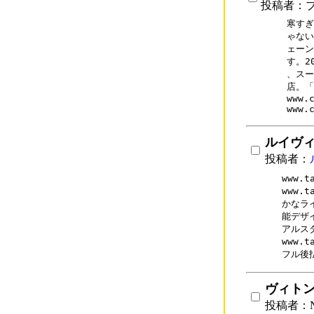
投稿者：
寒すぎ
ゃない
ェーン
す。2
、スー
店。「
www.c
www.
ルイヴィ
投稿者：
www.
www.t
かなラ
能デザ
アルス
www.t
フル後
ヴィト
投稿者：N