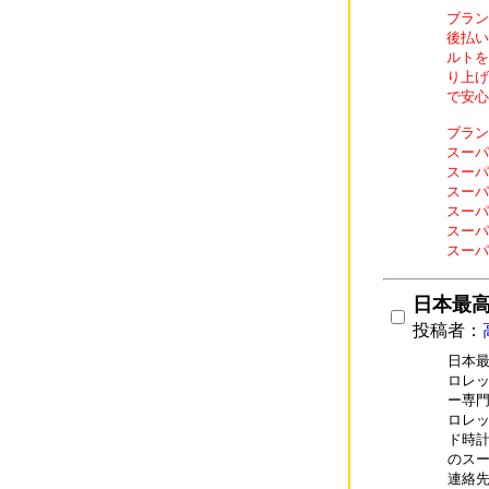
ブラン
後払い
ルトを
り上げ
で安心
ブラン
スーパ
スーパ
スーパ
スーパ
スーパ
スーパ
日本最
投稿者：
日本最
ロレッ
ー専門
ロレッ
ド時計
のスー
連絡先：