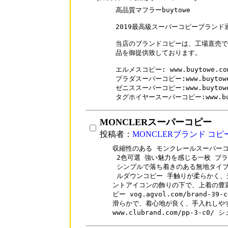
高品質マフラーbuytowe

2019最高級スーパーコピーブランド通
当店のブランドコピーは、工場直売で
品を御提供致しております。

エルメスコピー: www.buytowe.com/
プラダスーパーコピー:www.buytowe.c
ゼニススーパーコピー:www.buytowe.c
MONCLERスーパーコピー
投稿者：
MONCLERブランド コピ
収縮性のある モンクレールスーパーコピ
 2色可選 強い魅力を感じる一枚 ブラ
 シンプルで落ち着きのある無地タイプ
 ルダウンコピー 手触りが柔らかく、
ントアイコンの飾りの下で、上着の豊富
ピー vog.agvol.com/brand-39
滑らかで、着心地が良く、手入れしやす
www.clubrand.com/pp-3-c0/