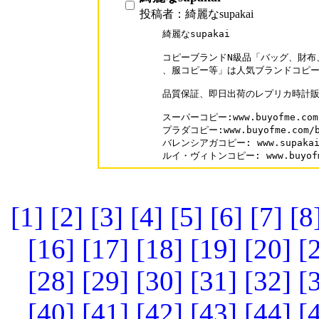
投稿者：綺麗なsupakai
綺麗なsupakai 

コピーブランドN級品「バッグ、財布
、服コピー等」は人気ブランドコピー
品質保証、即日出荷のレプリカ時計販
スーパーコピー:www.buyofme.com/
プラダコピー:www.buyofme.com/br
バレンシアガコピー: www.supakai.c
ルイ・ヴィトンコピー: www.buyofme.
[1]
[2]
[3]
[4]
[5]
[6]
[7]
[8
[16]
[17]
[18]
[19]
[20]
[
[28]
[29]
[30]
[31]
[32]
[
[40]
[41]
[42]
[43]
[44]
[