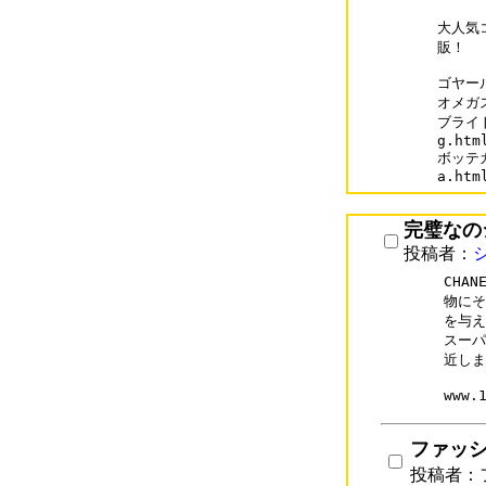
大人気
販！

ゴヤールコ
オメガスー
ブライト
g.html
ボッテガ・
a.htm
完璧なの
投稿者：
CHA
物にそ
を与え
スーパ
近しま
ファッ
投稿者：