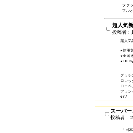
ファ
フル
超人気新作
投稿者：超人
超人気新
★信用
★全国
★10
グッチコ
ロレック
ロエベス
フランク
er/
スーパー
投稿者：
「日本