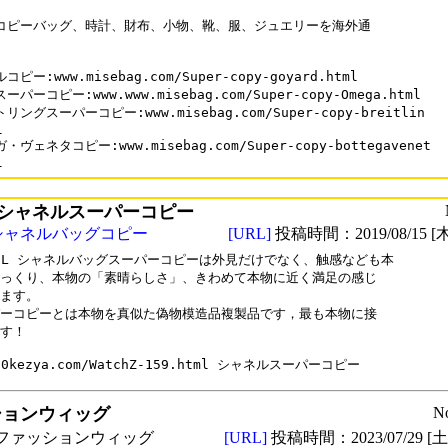
コピーバッグ、時計、財布、小物、靴、服、ジュエリーを海外通

ピー:www.misebag.com/Super-copy-goyard.html

パーコピー:www.www.misebag.com/Super-copy-Omega.html

リングスーパーコピー:www.misebag.com/Super-copy-breitlin



ヴェネタコピー:www.misebag.com/Super-copy-bottegavenet

l
シャネルスーパーコピー
シャネルバッグコピー
[URL]
投稿時間：2019/08/15 [木
NEL シャネルバッグスーパーコピーは外見だけでなく、触感なども本

っくり、本物の「素晴らしさ」、きわめて本物に近く満足の感じ

ます。

ーコピーとは本物を真似た偽物模造品複製品です，最も本物に接

す！

ションウィッグ
N
ファッションウィッグ
[URL]
投稿時間：2023/07/29 [土曜