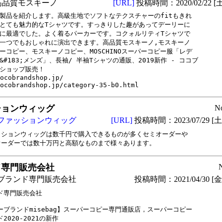
高品質モスキーノ
[URL]
投稿時間：2020/02/22 [土
製品を紹介します。高級生地でソフトなテクスチャーのfitもきれ

とても魅力的なTシャツです。すっきりした趣があってデーリーに

に最適でした。よく着るパーカーです。コクォルリティTシャツで

一つでもおしゃれに演出できます。高品質モスキーノ,モスキーノ

ーコピー、モスキーノコピー、MOSCHINOスーパーコピー服「レデ

&#183;メンズ」、長袖/ 半袖Tシャツの通販、2019新作 - ココブ

ショップ販売！

ocobrandshop.jp/

ocobrandshop.jp/category-35-b0.html
ションウィッグ
N
ファッションウィッグ
[URL]
投稿時間：2023/07/29 [土曜
ッションウィッグは数千円で購入できるものが多くセミオーダーや

ド専門販売会社
ブランド専門販売会社
投稿時間：2021/04/30 [金曜
ド専門販売会社

ーブランドmisebag】スーパーコピー専門通販店，スーパーコピー

2020-2021の新作
