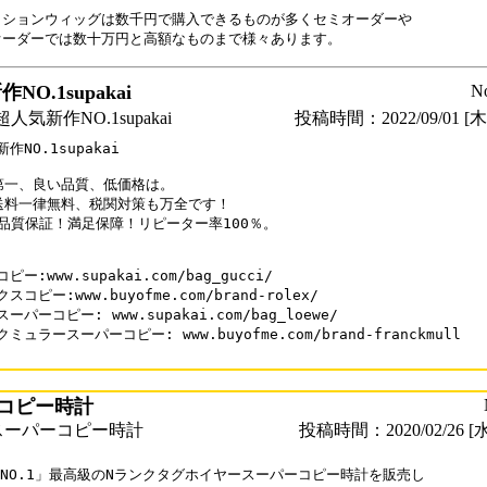
ッションウィッグは数千円で購入できるものが多くセミオーダーや

オーダーでは数十万円と高額なものまで様々あります。
NO.1supakai
N
気新作NO.1supakai
投稿時間：2022/09/01 [木曜
作NO.1supakai

第一、良い品質、低価格は。

送料一律無料、税関対策も万全です！

0%品質保証！満足保障！リピーター率100％。

ピー:www.supakai.com/bag_gucci/

スコピー:www.buyofme.com/brand-rolex/

ーパーコピー: www.supakai.com/bag_loewe/

ミュラースーパーコピー: www.buyofme.com/brand-franckmull

コピー時計
スーパーコピー時計
投稿時間：2020/02/26 [水
NO.1」最高級のNランクタグホイヤースーパーコピー時計を販売し
