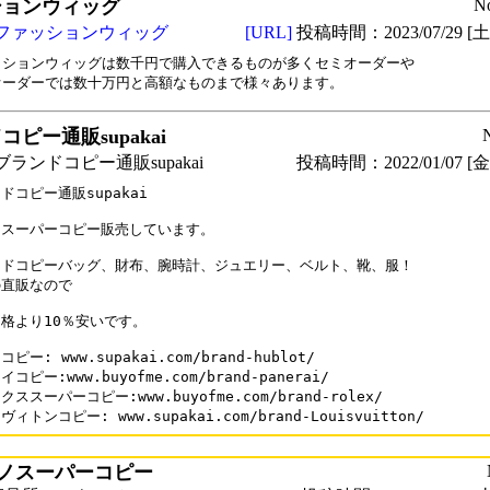
ションウィッグ
N
ファッションウィッグ
[URL]
投稿時間：2023/07/29 [土曜
ッションウィッグは数千円で購入できるものが多くセミオーダーや

オーダーでは数十万円と高額なものまで様々あります。
ピー通販supakai
ランドコピー通販supakai
投稿時間：2022/01/07 [金曜
ドコピー通販supakai

スーパーコピー販売しています。

ドコピーバッグ、財布、腕時計、ジュエリー、ベルト、靴、服！

直販なので

格より10％安いです。

ピー: www.supakai.com/brand-hublot/

コピー:www.buyofme.com/brand-panerai/

ススーパーコピー:www.buyofme.com/brand-rolex/

ィトンコピー: www.supakai.com/brand-Louisvuitton/
ノスーパーコピー