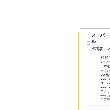
スーパー
ル
投稿者：
202
,オメ
日本送
ってい
N級品
www.s
スーパ
www.s
ロレッ
www.s
ウブロ