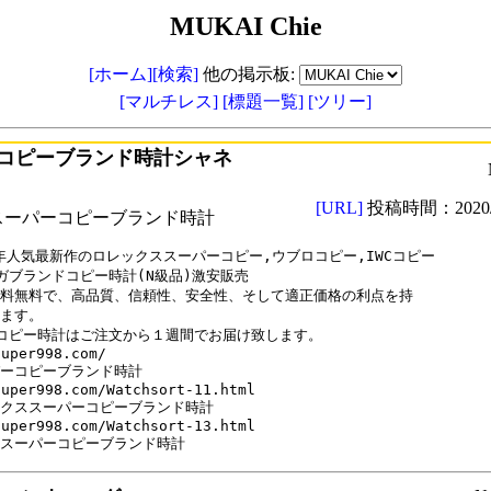
MUKAI Chie
[ホーム]
[検索]
他の掲示板:
[マルチレス]
[標題一覧]
[ツリー]
コピーブランド時計シャネ
[URL]
投稿時間：2020/0
スーパーコピーブランド時計
0年人気最新作のロレックススーパーコピー,ウブロコピー,IWCコピー

ガブランドコピー時計(N級品)激安販売

料無料で、高品質、信頼性、安全性、そして適正価格の利点を持

ます。

コピー時計はご注文から１週間でお届け致します。

uper998.com/

ーコピーブランド時計

uper998.com/Watchsort-11.html

クススーパーコピーブランド時計

uper998.com/Watchsort-13.html

スーパーコピーブランド時計