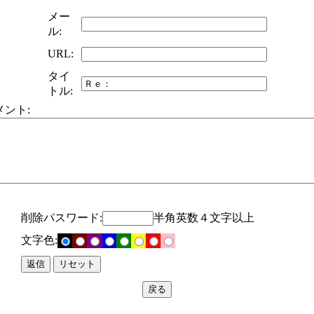
メー
ル:
URL:
タイ
トル:
メント:
削除パスワード:
半角英数４文字以上
文字色: