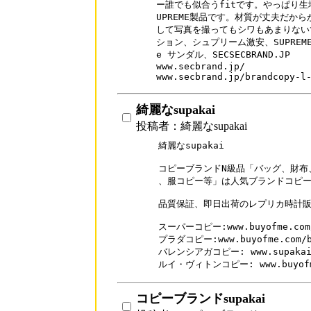
ー誰でも似合うfitです。やっぱり生
UPREME製品です。材質が丈夫だか
して写真を撮ってもシワもあまりない
ション、シュプリーム激安、SUPREME激
e サンダル、SECSECBRAND.JP

www.secbrand.jp/

www.secbrand.jp/brandcopy-l
綺麗なsupakai
投稿者：綺麗なsupakai
綺麗なsupakai 

コピーブランドN級品「バッグ、財布
、服コピー等」は人気ブランドコピー
品質保証、即日出荷のレプリカ時計販
スーパーコピー:www.buyofme.com/
プラダコピー:www.buyofme.com/br
バレンシアガコピー: www.supakai.c
ルイ・ヴィトンコピー: www.buyofme.
コピーブランドsupakai