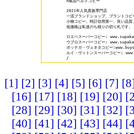
n級品ベルトコピー

2021年人気貴族専門店

一流ブランドショップ、ブラントコピー
小物コピー、時計信用第一、良い品質、
低価格は私達のち残りの切り札です。

ロエベスーパーコピー: www.supakai.c
ウブロスーパーコピー: www.supakai.c
ボッテガ・ヴェネタコピー:www.buyofme.
ルイ・ヴィトンスーパーコピー: www.buyo
/
[1]
[2]
[3]
[4]
[5]
[6]
[7]
[8
[16]
[17]
[18]
[19]
[20]
[
[28]
[29]
[30]
[31]
[32]
[
[40]
[41]
[42]
[43]
[44]
[