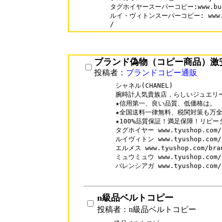
タグホイヤースーパーコピー:www.buytow
ルイ・ヴィトンスーパーコピー: www.buyt
/
ブランド偽物（コピー商品）激
投稿者：
ブランドコピー通販
シャネル(CHANEL)

腕時計人気貴族店，らしいジュエリー
★信用第一、良い品質、低価格は。

★全国送料一律無料、税関対策も万全
★100%品質保証！満足保障！リピータ
タグホイヤー www.tyushop.com/br
ルイヴィトン www.tyushop.com/br
エルメス www.tyushop.com/bran
ミュウミュウ www.tyushop.com/br
バレンシアガ www.tyushop.com/br
n級品ベルトコピー
投稿者：n級品ベルトコピー