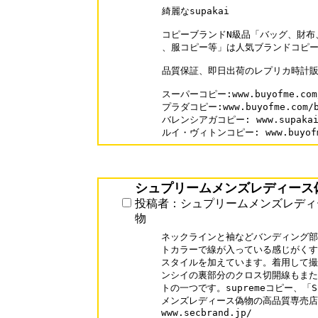
綺麗なsupakai 

コピーブランドN級品「バッグ、財布
、服コピー等」は人気ブランドコピー
品質保証、即日出荷のレプリカ時計販
スーパーコピー:www.buyofme.com/
プラダコピー:www.buyofme.com/br
バレンシアガコピー: www.supakai.c
ルイ・ヴィトンコピー: www.buyofme.
シュプリームメンズレディース
投稿者：シュプリームメンズレディ
物
ネックラインと袖などバンディング部
トカラーで線が入っている感じがくす
スタイルを加えています。着用して撮
ンシイの裏部分のクロス切開線もまた
トの一つです。supremeコピー、「
メンズレディース偽物の高品質専売店
www.secbrand.jp/
