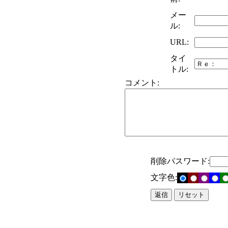
メー
ル:
URL:
タイ
トル:
コメント:
削除パスワード:
文字色: