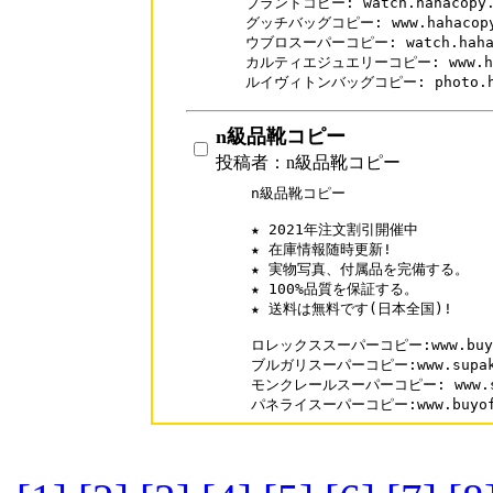
ブランドコピー: watch.hahacopy.c
グッチバッグコピー: www.hahacopy.c
ウブロスーパーコピー: watch.hahacop
カルティエジュエリーコピー: www.hahac
ルイヴィトンバッグコピー: photo.haha
n級品靴コピー
投稿者：n級品靴コピー
n級品靴コピー

★ 2021年注文割引開催中

★ 在庫情報随時更新!

★ 実物写真、付属品を完備する。

★ 100%品質を保証する。

★ 送料は無料です(日本全国)!

ロレックススーパーコピー:www.buyofm
ブルガリスーパーコピー:www.supakai.
モンクレールスーパーコピー: www.supa