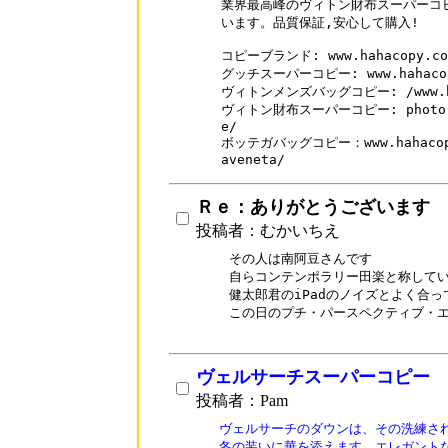
業界最高峰のヴィトン財布スーパーコピ
います。品質保証,安心して購入!

コピーブランド: www.hahacopy.com
グッチスーパーコピー: www.hahacopy
ヴィトンメンズバッグコピー: /www.haha
ヴィトン財布スーパーコピー: photo.hah
e/

ボッテガバッグコピー：www.hahacopy.c
aveneta/
Ｒｅ：ありがとうございます
投稿者：むかいちえ
その人は南阿豆さんです

自らコンテンポラリー田楽と称してい
健太郎君のiPadのノイズとよく合って
この日のプチ・パースペクティブ・エ
ヴェルサーチスーパーコピー
投稿者：Pam
ヴェルサーチのダウンは、その洗練され
冬の装いに華を添えます。エレガントな