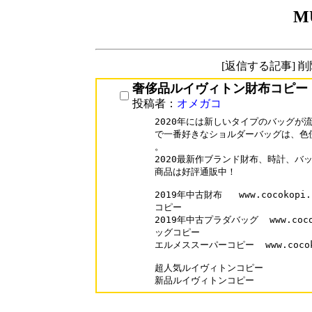
M
[返信する記事] 
奢侈品ルイヴィトン財布コピー
投稿者：
オメガコ
2020年には新しいタイプのバッグが流行
で一番好きなショルダーバッグは、色
。

2020最新作ブランド財布、時計、バ
商品は好評通販中！

2019年中古財布   www.cocokopi
コピー  

2019年中古プラダバッグ  www.cocok
ッグコピー  

エルメススーパーコピー  www.cocokop
超人気ルイヴィトンコピー    
