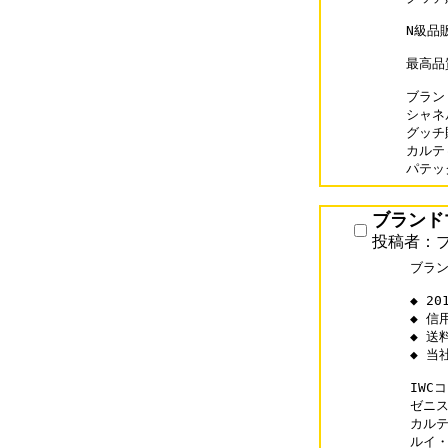
N級品
最高品
ブランド
シャネル
グッチ財
カルティ
パテック
ブランドマ
投稿者：ブ
ブラン
◆ 2
◆ 信
◆ 送
◆ 当
IWCコ
ゼニスス
カルティ
ルイ・ヴ