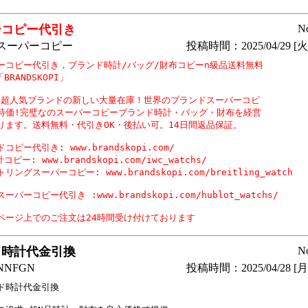
ーコピー代引き
N
スーパーコピー
投稿時間：2025/04/29 [火曜
ーコピー代引き，ブランド時計/バッグ/財布コピーn級品送料無料

BRANDSKOPI」

5年超人気ブランドの新しい大量在庫！世界のブランドスーパーコピ

特価!完璧なのスーパーコピーブランド時計・バッグ・財布を経営

ります。送料無料・代引きOK・後払い可。14日間返品保証。

コピー代引き: www.brandskopi.com/

コピー: www.brandskopi.com/iwc_watchs/

リングスーパーコピー: www.brandskopi.com/breitling_watch

ーパーコピー代引き :www.brandskopi.com/hublot_watchs/

ページ上でのご注文は24時間受け付けております 
ド時計代金引換
N
NFGN
投稿時間：2025/04/28 [月曜
ド時計代金引換
