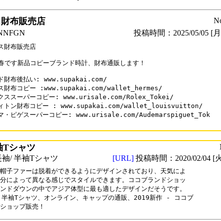
ス財布販売店
N
NFGN
投稿時間：2025/05/05 [月曜
ス財布販売店

25春です新品コピーブランド時計、財布通販します！

財布後払い: www.supakai.com/

財布コピー :www.supakai.com/wallet_hermes/

ススーパーコピー: www.urisale.com/Rolex_Tokei/

トン財布コピー : www.supakai.com/wallet_louisvuitton/

・ピゲスーパーコピー: www.urisale.com/Audemarspiguet_Tok

袖Tシャツ
袖/ 半袖Tシャツ
[URL]
投稿時間：2020/02/04 [火
帽子ファーは脱着ができるようにデザインされており、天気によ

分によって異なる感じでスタイルできます。ココブランドショッ

ンドダウンの中でアジア体型に最も適したデザインだそうです。

 半袖Tシャツ、オンライン、キャップの通販、2019新作 - ココブ

ショップ販売！