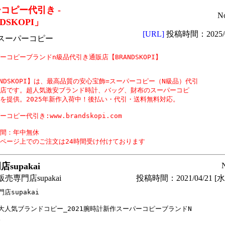
コピー代引き -
N
DSKOPI」
[URL]
投稿時間：2025/0
スーパーコピー
ーコピーブランドn級品代引き通販店【BRANDSKOPI】

ANDSKOPI】は、最高品質の安心宝飾=スーパーコピー（N級品）代引

店です。超人気激安ブランド時計、バッグ、財布のスーパーコピ

を提供。2025年新作入荷中！後払い・代引・送料無料対応。

コピー代引き:www.brandskopi.com

間：年中無休

ページ上でのご注文は24時間受け付けております 
supakai
売専門店supakai
投稿時間：2021/04/21 [水曜
店supakai

大人気ブランドコピー_2021腕時計新作スーパーコピーブランドN


