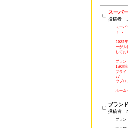
スーパ
投稿者：
スーパ
！ - 「
202
ーが大
してお
ブランド
IWC時計
ブライト
s/

ウブロス
ホーム
ブラン
投稿者：N
ブラン