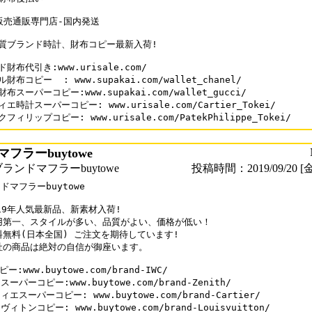
販売通販専門店-国内発送

質ブランド時計、財布コピー最新入荷!

財布代引き:www.urisale.com/

財布コピー  : www.supakai.com/wallet_chanel/

布スーパーコピー:www.supakai.com/wallet_gucci/

エ時計スーパーコピー: www.urisale.com/Cartier_Tokei/

フィリップコピー: www.urisale.com/PatekPhilippe_Tokei/
フラーbuytowe
ランドマフラーbuytowe
投稿時間：2019/09/20 [金
ドマフラーbuytowe

019年人気最新品、新素材入荷!

用第一、スタイルが多い、品質がよい、価格が低い！

料無料(日本全国) ご注文を期待しています!

社の商品は絶対の自信が御座います。

ピー:www.buytowe.com/brand-IWC/

ーパーコピー:www.buytowe.com/brand-Zenith/ 

エスーパーコピー: www.buytowe.com/brand-Cartier/

ィトンコピー: www.buytowe.com/brand-Louisvuitton/