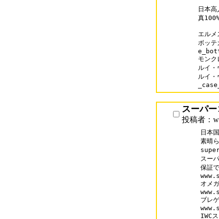
日本高
真100%
エルメス
ボッテガ
e_bot
モンクレ
ルイ・ヴ
ルイ・ヴ
_case
スーパー
投稿者：www
日本国
素晴ら
supe
スーパ
保証で
www.
オメガ
www.
ブレゲ
www.