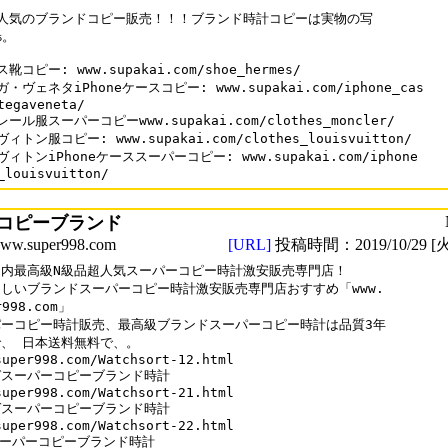
人気のブランドコピー販売！！！ブランド時計コピーは実物の写

。

靴コピー: www.supakai.com/shoe_hermes/

・ヴェネタiPhoneケースコピー: www.supakai.com/iphone_cas

tegaveneta/

ール服スーパーコピーwww.supakai.com/clothes_moncler/

ィトン服コピー: www.supakai.com/clothes_louisvuitton/

ィトンiPhoneケーススーパーコピー: www.supakai.com/iphone

_louisvuitton/
コピーブランド
.super998.com
[URL]
投稿時間：2019/10/29 [火
内最高級N級品超人気スーパーコピー時計激安販売専門店！

しいブランドスーパーコピー時計激安販売専門店おすすめ「www.

r998.com」

ーコピー時計販売、最高級ブランドスーパーコピー時計は品質3年

、 日本送料無料で、。

super998.com/Watchsort-12.html

スーパーコピーブランド時計

super998.com/Watchsort-21.html

スーパーコピーブランド時計

super998.com/Watchsort-22.html 
