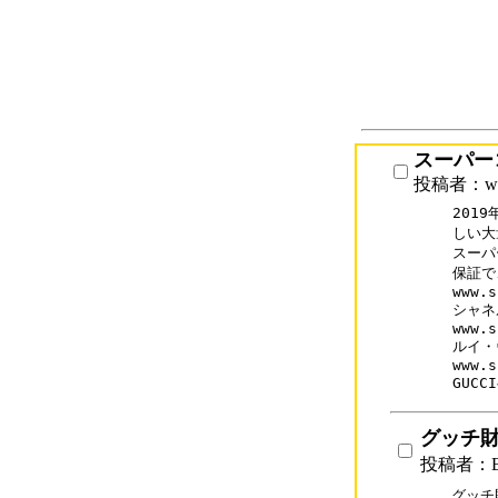
スーパー
投稿者：www
201
しい大
スーパ
保証で
www.s
シャネ
www.s
ルイ・
www.s
GUC
グッチ
投稿者：B
グッチ