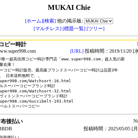
MUKAI Chie
[ホーム]
[検索]
他の掲示板:
[マルチレス]
[標題一覧]
[ツリー]
コピー時計
.super998.com
[URL]
投稿時間：2019/11/20 [水
9年唯一超高信用コピー時計専門店「www.super998.com」超人気の新

量在庫！

ーコピー時計販売、最高級ブランドスーパーコピー時計は品質3年

、 日本送料無料で、。

uper998.com/Watchsort-16.html

ルスーパーコピーブランド時計

uper998.com/Watchsort-32.html

ヴィトンスーパーコピーブランド時計

uper998.com/Guccibelt-193.html

CIベルトスーパーコピー
財布後払い
N
BDB
投稿時間：2025/05/05 [月曜
財布後払い
