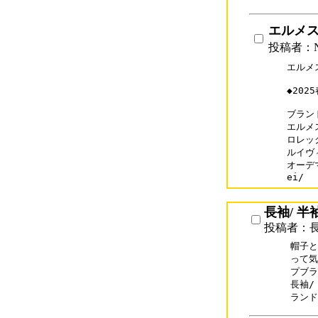
エルメ
投稿者：N
エルメ
◆20
ブランド
エルメス
ロレック
ルイヴィ
オーデマ
ei/
長袖/ 半
投稿者：長
帽子と
って気
プブラ
長袖/
ランド