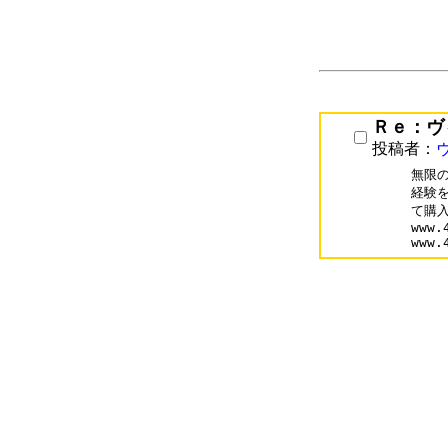
Ｒｅ：ヴ
投稿者：
無限
経験
て購入
www.
www.