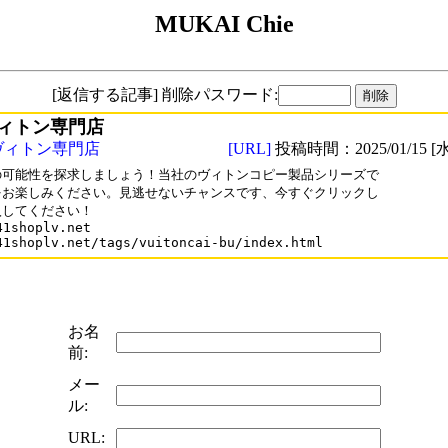
MUKAI Chie
[返信する記事] 削除パスワード:
ィトン専門店
ヴィトン専門店
[URL]
投稿時間：2025/01/15 [水
の可能性を探求しましょう！当社のヴィトンコピー製品シリーズで

をお楽しみください。見逃せないチャンスです、今すぐクリックし

してください！

41shoplv.net

41shoplv.net/tags/vuitoncai-bu/index.html
お名
前:
メー
ル:
URL: