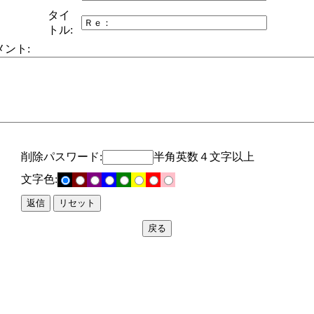
タイ
トル:
メント:
削除パスワード:
半角英数４文字以上
文字色: