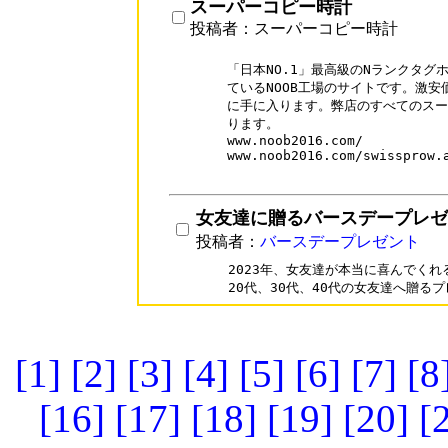
スーパーコピー時計
投稿者：スーパーコピー時計
「日本NO.1」最高級のNランクタグ
ているNOOB工場のサイトです。激安
に手に入ります。弊店のすべてのスー
ります。

www.noob2016.com/

www.noob2016.com/swissprow.a
女友達に贈るバースデープレゼ
投稿者：
バースデープレゼント
2023年、女友達が本当に喜んでくれ
[1]
[2]
[3]
[4]
[5]
[6]
[7]
[8
[16]
[17]
[18]
[19]
[20]
[