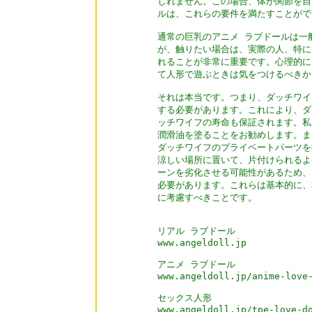
しれません。この場合、体が関節を自
ルは、これらの要件を満たすことがで
通常の巨乳のアニメ ラブドールは一般的に
が、触りたい場合は、実際の人、特に
れることが非常に重要です。心理的に
て人形で遊ぶときは気をつけるべきか
それは本当です。つまり、ダッチワイ
する必要があります。これにより、ダ
ッチワイフの寿命も保証されます。私
潤滑油を塗ることをお勧めします。ま
ダッチワイフのプライベートパーツを
涼しい場所に置いて、片付けられるよ
ーンを劣化させる可能性があるため、
必要があります。これらは基本的に、
に考慮すべきことです。

リアル ラブドール

www.angeldoll.jp

アニメ ラブドール

www.angeldoll.jp/anime-love-
セックス人形

www.angeldoll.jp/tpe-love-do