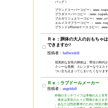
バッグ！

ブランドスーパーコピー: www.supak
プラダスーパーコピー :www.supakai.
ブルガリジュエリーコピー: www.urisal
エルメスマフラーコピー : www.supaka
ブランドiPhoneケースコピー: www.ur
Ｒｅ：胴体の大人のおもちゃは
できますか?
投稿者：
halfsexdoll
現実的な女性の胴体は、野生の時代が
クシーな美脚、スレンダーなウエスト
Ｒｅ：ラブドールメーカー
投稿者：
angeldoll
本物のダッチワイフは本物の人と非常
、彼女は実在の人々と関係があります
。あなたは性的要求のために特定の動