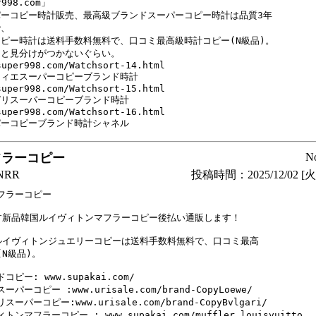
r998.com」

ーコピー時計販売、最高級ブランドスーパーコピー時計は品質3年

、

ピー時計は送料手数料無料で、口コミ最高級時計コピー(N級品)。

と見分けがつかないぐらい。

super998.com/Watchsort-14.html

ィエスーパーコピーブランド時計

super998.com/Watchsort-15.html 

リスーパーコピーブランド時計

super998.com/Watchsort-16.html

パーコピーブランド時計シャネル
フラーコピー
N
RR
投稿時間：2025/12/02 [火曜
フラーコピー

す新品韓国ルイヴィトンマフラーコピー後払い通販します！

ルイヴィトンジュエリーコピーは送料手数料無料で、口コミ最高

N級品)。

コピー: www.supakai.com/

ーパーコピー :www.urisale.com/brand-CopyLoewe/

スーパーコピー:www.urisale.com/brand-CopyBvlgari/

トンマフラーコピー : www.supakai.com/muffler_louisvuitto
