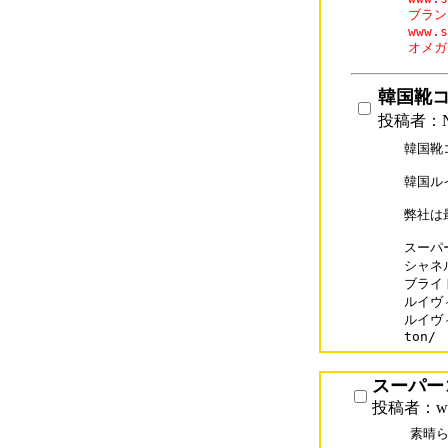
ブラン
www.s
オメガ
韓国靴
投稿者：
韓国靴
韓国ル
弊社は
スーパー
シャネルコ
ブライト
ルイヴィ
ルイヴィ
ton/
スーパー
投稿者：www
素晴ら