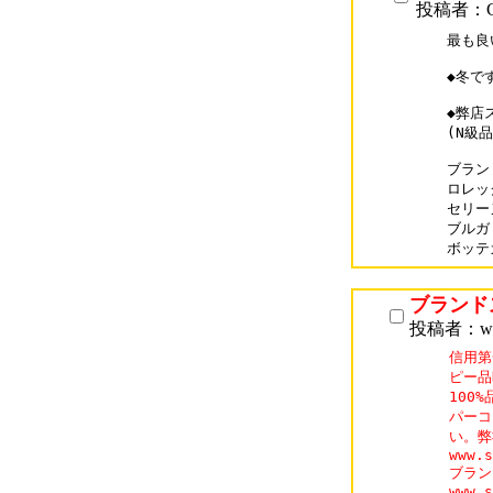
投稿者：G
最も良
◆冬で
◆弊店
(N級品
ブランド
ロレック
セリーヌ
ブルガリ
ブランド
投稿者：www.
信用第
ピー品
100
パーコ
い。弊
www.s
ブラン
www.s