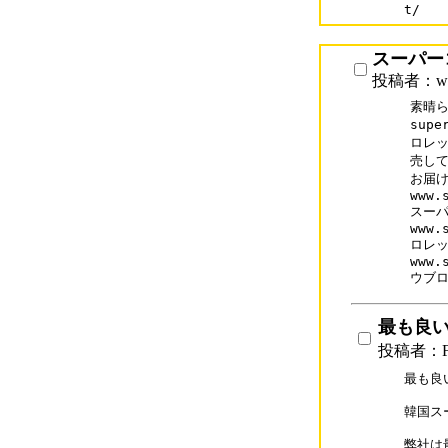
t/
スーパー
投稿者：www
素晴ら
supe
ロレッ
売して
お届け
www.s
スーパ
www.
ロレッ
www.
ウブ
最も良
投稿者：F
最も良
韓国ス
弊社は