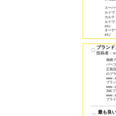
スーパー
ルイヴィト
カルティ
ルイヴィ
on/

オーデマ
et/
ブランド
投稿者：www.
偽物ブ
パーコ
正規品
のブラ
www.
ブラン
www.
IWC
www.
最も良