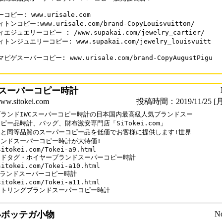
コピー: www.urisale.com

ンコピー:www.urisale.com/brand-CopyLouisvuitton/

エジュエリーコピー : /www.supakai.com/jewelry_cartier/

トンジュエリーコピー: www.supakai.com/jewelry_louisvuitt

ピゲスーパーコピー: www.urisale.com/brand-CopyAugustPigu

スーパーコピー時計
sitokei.com
投稿時間：2019/11/25 [月
ランドIWCスーパーコピー時計の日本国内最高級人気ブランドスー

ピー品時計、バッグ、財布激安専門店「SiTokei.com」

と同等品質のスーパーコピー品を低価でお客様に提供します!世界

ンドスーパーコピー時計が大特価!

sitokei.com/Tokei-a9.html

ドタグ・ホイヤーブランドスーパーコピー時計

sitokei.com/Tokei-a10.html

ブランドスーパーコピー時計

sitokei.com/Tokei-a11.html

いボッテガ小物
N