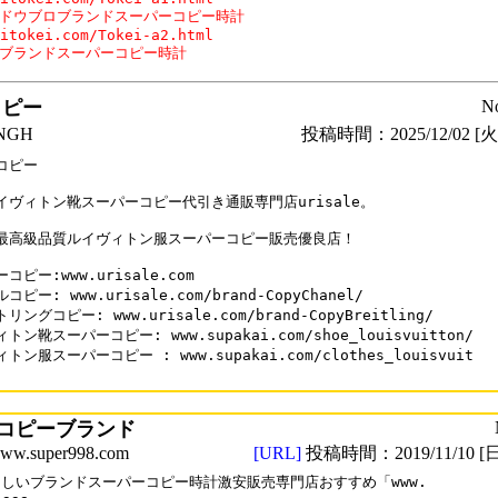
ドウブロブランドスーパーコピー時計

itokei.com/Tokei-a2.html

ブランドスーパーコピー時計
コピー
N
NGH
投稿時間：2025/12/02 [火曜
コピー

イヴィトン靴スーパーコピー代引き通販専門店urisale。

最高級品質ルイヴィトン服スーパーコピー販売優良店！

コピー:www.urisale.com

ピー: www.urisale.com/brand-CopyChanel/

リングコピー: www.urisale.com/brand-CopyBreitling/

トン靴スーパーコピー: www.supakai.com/shoe_louisvuitton/

トン服スーパーコピー : www.supakai.com/clothes_louisvuit

コピーブランド
.super998.com
[URL]
投稿時間：2019/11/10 [日
しいブランドスーパーコピー時計激安販売専門店おすすめ「www.
