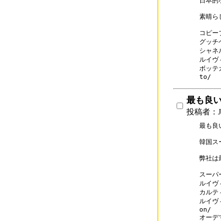
日本的
素晴らし
コピーブ
グッチベ
シャネル
ルイヴィ
ボッテガ
to/
最も良
投稿者：J
最も良
韓国ス
弊社は
スーパー
ルイヴィト
カルティ
ルイヴィ
on/

オーデマ