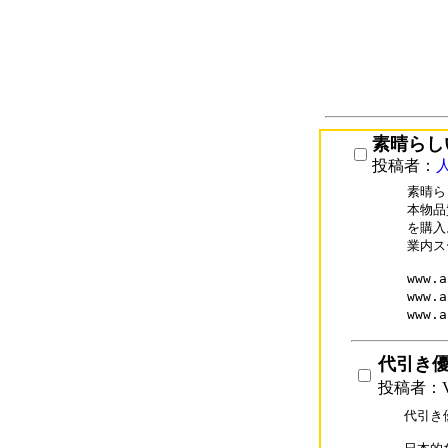
素晴らし
投稿者：
素晴ら
本物品
を購入
業内ス
www.
www.
www.
代引き優良
投稿者：
代引き優