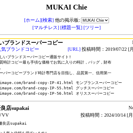
MUKAI Chie
[ホーム]
[検索]
他の掲示板:
[マルチレス]
[標題一覧]
[ツリー]
いブランドスーパーコピー
人気ブランドコピー
[URL]
投稿時間：2019/07/22 [月
しいブランドスーパーコピー通販サイト!

質時計コピー最も手頃な価格でお気に入りの時計，バッグ，財布

。

ーパーコピーブランド時計専門店を目指し、品質第一、信用第一

aimaye.com/brand-copy-IP-41.html モンブランスーパーコピー

aimaye.com/brand-copy-IP-55.html グッチスーパーコピー

aimaye.com/brand-copy-IP-56.html オリススーパーコピー
店supakai
N
VVV
投稿時間：2024/10/14 [月曜
良店supakai
