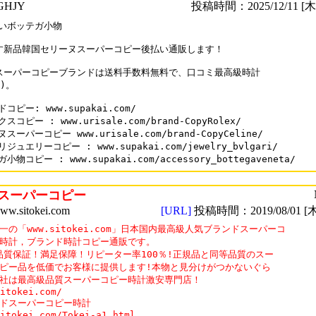
HJY
投稿時間：2025/12/11 [木曜
いボッテガ小物

す新品韓国セリーヌスーパーコピー後払い通販します！

スーパーコピーブランドは送料手数料無料で、口コミ最高級時計

)。

コピー: www.supakai.com/

スコピー : www.urisale.com/brand-CopyRolex/

スーパーコピー www.urisale.com/brand-CopyCeline/

ジュエリーコピー : www.supakai.com/jewelry_bvlgari/

スーパーコピー
sitokei.com
[URL]
投稿時間：2019/08/01 [木
一の「www.sitokei.com」日本国内最高級人気ブランドスーパーコ

時計，ブランド時計コピー通販です。

%品質保証！満足保障！リピーター率100％!正規品と同等品質のスー

ピー品を低価でお客様に提供します!本物と見分けがつかないぐら

社は最高級品質スーパーコピー時計激安専門店！

itokei.com/

ドスーパーコピー時計

itokei.com/Tokei-a1.html
