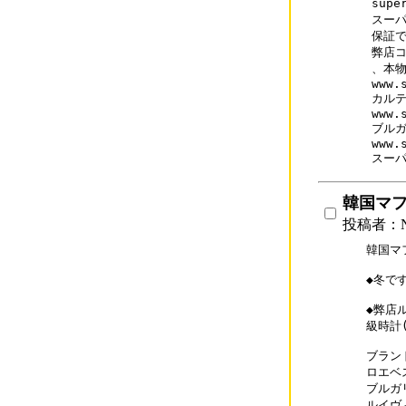
supe
スーパ
保証で
弊店コ
、本物
www.
カルテ
www.
ブルガ
www.
スー
韓国マ
投稿者：N
韓国マ
◆冬で
◆弊店
級時計(
ブランド
ロエベス
ブルガリ
ルイヴィ