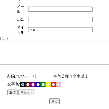
メー
ル:
URL:
タイ
トル:
メント:
削除パスワード:
半角英数４文字以上
文字色: