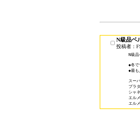
N級品ベ
投稿者：F
N級品
◆冬で
◆最も
スーパ
プラダ財
シャネル
エルメス
エルメス