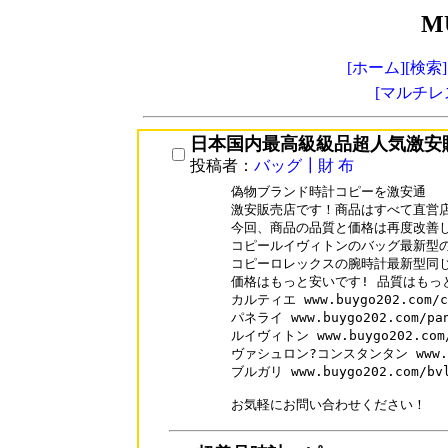
M
[ホーム]
[検索]
[マルチレ
日本国内最高級級品超人気激安
投稿者：
バッグ┃財 布
偽物ブランド時計コピーを激安通

激安販売店です！商品はすべて直営店
今回、商品の品質と価格は再度改善し
コピールイヴィトンのバッグ最新型の
コピーロレックスの腕時計最新型同じ
価格はもっと安いです! 品質はもっと
カルティエ www.buygo202.com/ca
パネライ www.buygo202.com/pan
ルイヴィトン www.buygo202.com/l
ヴァシュロン?コンスタンタン www.buyg
ブルガリ www.buygo202.com/bvl
お気軽にお問い合わせください！