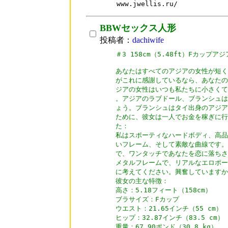
www.jwellis.ru/
BBWセックス人形
投稿者：
dachiwife
＃3 158cm（5.48ft）Fカップ
あなたはすべてのアジアの女性が短く
がこれに感謝しているなら、あなたの
ジアの女性はいつも私たちに小さくて
。アジアのラブドール、ブランシュは
ょう。ブランシュはタイ出身のアジア
ために、彼女は一人でお金を稼ぎに行
た：

私はスポーティなハードボディ、高品質の
いフレーム、そして素敵な曲線です。
で、ワンタッチであなたを恋に落ちさ
メタルフレームで、リアルなエロポー
に考えてください。興奮していますか
彼女の主な特徴：

高さ：5.18フィート（158cm）

ブラサイズ：Fカップ

ウエスト：21.65インチ（55 cm）

ヒップ：32.87インチ（83.5 cm）

重量：67.90ポンド（30.8 kg）
