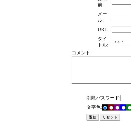
前:
メー
ル:
URL:
タイ
トル:
コメント:
削除パスワード:
文字色: