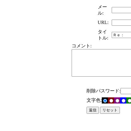
メー
ル:
URL:
タイ
トル:
コメント:
削除パスワード:
文字色: