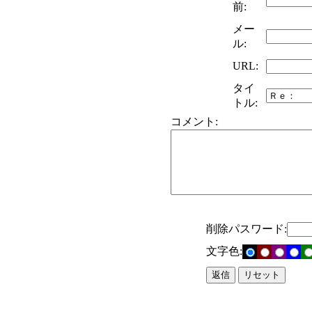
前:
メー
ル:
URL:
タイ
トル:
コメント:
削除パスワード:
文字色: