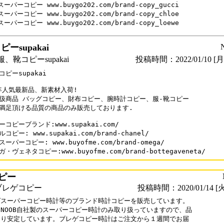
ーパーコピー www.buygo202.com/brand-copy_gucci

ーパーコピー www.buygo202.com/brand-copy_chloe

ーsupakai
、靴コピーsupakai
投稿時間：2022/01/10 [月曜
ピーsupakai

2年人気最新品、新素材入荷!

扱商品 バッグコピー、財布コピー、腕時計コピー、服-靴コピー

満足頂ける品質の商品のみ販売しております.

コピーブランド:www.supakai.com/ 

コピー: www.supakai.com/brand-chanel/

ーパーコピー: www.buyofme.com/brand-omega/

・ヴェネタコピー:www.buyofme.com/brand-bottegaveneta/
ピー
ブレゲコピー
投稿時間：2020/01/14 [火
スーパーコピー時計等のブランド時計コピーを販売しています。

NOOB自社製のスーパーコピー時計のみ取り扱っていますので、品

り安定しています。ブレゲコピー時計はご注文から１週間でお届
