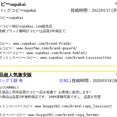
ーsupakai
ッグコピーsupakai
投稿時間：2022/01/17 [月曜
ピーsupakai

コピー時計supakai.com販売店

規模ブランド腕時計コピーは品質2年保証で。

ー: www.supakai.com/brand-Prada/

ピー: www.buyofme.com/brand-goyard/

ーパーコピー: www.supakai.com/brand-hublot/

ィトンスーパーコピー: www.supakai.com/brand-Louisvuitton

品超人気激安販
バッグ┃財 布
[URL]
投稿時間：2020/03/18 [水
(CHANEL)

正規品と同等品質のコピー品を低価で お客様に提供します!

の商品は品質2年無料保証です。100%実物写真ですし、品質が完璧

トンスーパーコピー www.buygo202.com/brand-copy_louisvuit

スーパーコピー www.buygo202.com/brand-copy_hermes
