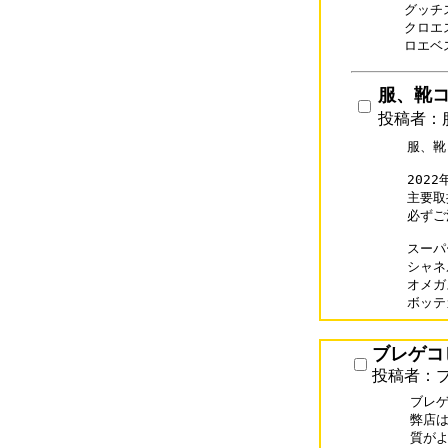
グッチス
クロエス
服、靴コピ
投稿者：服
服、靴コ
202
主要取
必ずご
スーパー
シャネル
オメガス
ボッテガ
ブレゲコ
投稿者：
ブレゲ
弊店は
質がよ