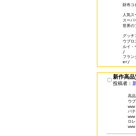
財布コピ
人気ス
スーパ
世界の
グッチコピ
ウブロス
ルイ・ヴ
/

フランク
er/
新作高品
投稿者：
高品
ウブ
www
パテ
www
ロレ