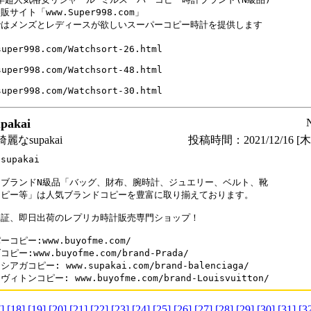
サイト「www.Super998.com」

はメンズとレディースが欲しいスーパーコピー時計を提供します

super998.com/Watchsort-26.html

super998.com/Watchsort-48.html

super998.com/Watchsort-30.html
akai
なsupakai
投稿時間：2021/12/16 [木曜
upakai 

ブランドN級品「バッグ、財布、腕時計、ジュエリー、ベルト、靴

ピー等」は人気ブランドコピーを豊富に取り揃えております。

証、即日出荷のレプリカ時計販売専門ショップ！

コピー:www.buyofme.com/

ピー:www.buyofme.com/brand-Prada/

アガコピー: www.supakai.com/brand-balenciaga/

ィトンコピー: www.buyofme.com/brand-Louisvuitton/
]
[18]
[19]
[20]
[21]
[22]
[23]
[24]
[25]
[26]
[27]
[28]
[29]
[30]
[31]
[3