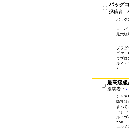
バッグコピ
投稿者：バ
バッグコ
スーパー
最大級
プラダコピ
ゴヤールコ
ウブロス
ルイ・ヴ
/
最高級級
投稿者：
シャネル
弊社は
すべて
です!"

ルイヴィ
ton

エルメス