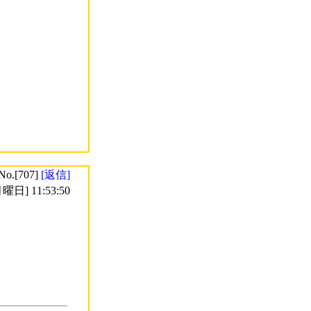
No.[707]
[返信]
曜日] 11:53:50