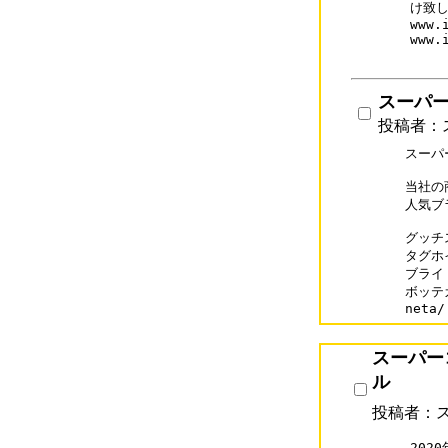
け致し
www.
www.
スーパーコ
投稿者：ス
スーパー
当社の
人気ブ
グッチス
タグホイ
ブライト
ボッテガ
neta/
スーパー
ル
投稿者：
202