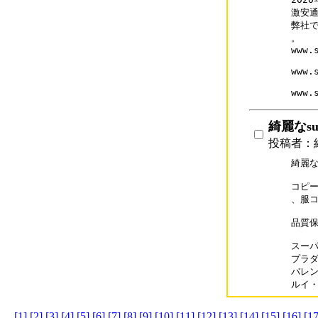
激安通販
弊社で
。

www.
www.
www.
綺麗なsup
投稿者：綺麗
綺麗なs
コピー
、服コ
品質保
スーパー
プラダコ
バレンシ
ルイ・ヴ
[1]
[2]
[3]
[4]
[5]
[6]
[7]
[8]
[9]
[10]
[11]
[12]
[13]
[14]
[15]
[16]
[17