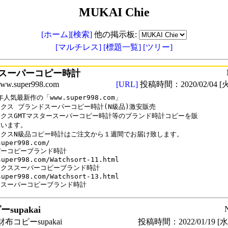
MUKAI Chie
[ホーム]
[検索]
他の掲示板:
[マルチレス]
[標題一覧]
[ツリー]
スーパーコピー時計
.super998.com
[URL]
投稿時間：2020/02/04 [火
年人気最新作の「www.super998.com」

クス ブランドスーパーコピー時計(N級品)激安販売

クスGMTマスタースーパーコピー時計等のブランド時計コピーを販

います。

クスN級品コピー時計はご注文から１週間でお届け致します。

uper998.com/

ーコピーブランド時計

super998.com/Watchsort-11.html

クススーパーコピーブランド時計

super998.com/Watchsort-13.html

ロスーパーコピーブランド時計
supakai
布コピーsupakai
投稿時間：2022/01/19 [水曜