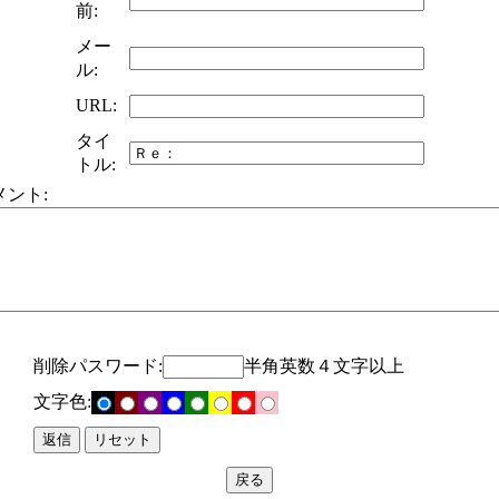
前:
メー
ル:
URL:
タイ
トル:
メント:
削除パスワード:
半角英数４文字以上
文字色: