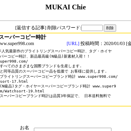
MUKAI Chie
[返信する記事] 削除パスワード:
スーパーコピー時計
.super998.com
[URL]
投稿時間：2020/01/03 [金
0年人気最新作のブライトリングスーパーコピー時計、タグ・ホイヤ

パーコピー時計、新品最高級(N級品)新素材入荷！！

uper998.com/

すべてのさまざまな国際ブランドを生産します.

と同等品質のスーパーコピー品を低価で お客様に提供します.

ブライトリングスーパーコピーブランド時計 www.super998.com/

sort-17.html 

(N級品)タグ・ホイヤースーパーコピーブランド時計 www.super9

m/Watchsort-19.html

スーパーコピーブランド時計は品質3年保証で、 日本送料無料で

お名