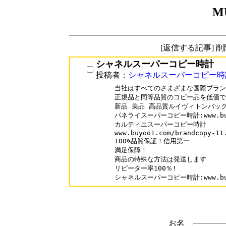
M
[返信する記事] 
シャネルスーパーコピー時計
投稿者：
シャネルスーパーコピー時
当社はすべてのさまざまな国際ブラン
正規品と同等品質のコピー品を低価で 
新品 美品 高品質ルイヴィトンバッグ
パネライスーパーコピー時計:www.buyoo
カルティエスーパーコピー時計

www.buyoo1.com/brandcopy-11.
100%品質保証！信用第一

満足保障！

商品の特殊な方法は発送します

リピーター率100％!

シャネルスーパーコピー時計:www.buyoo
お名