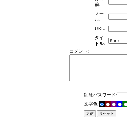
前:
メー
ル:
URL:
タイ
トル:
コメント:
削除パスワード:
文字色: