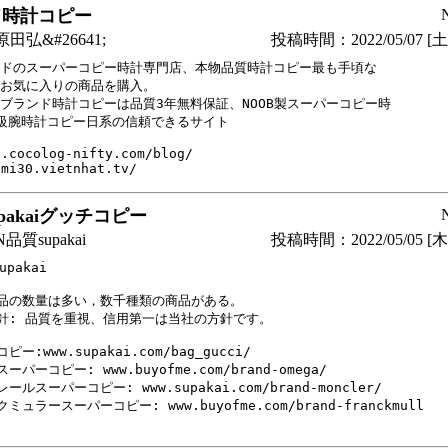
ド時計コピー
田弘&#26641;
投稿時間：2022/05/07 [土曜
ドのスーパーコピー時計専門店、本物品質時計コピー最も手頃な

お気に入りの商品を購入。

ブランド時計コピーは品質3年無料保証、NOOB製スーパーコピー時

級腕時計コピー日系の信頼できるサイト

.cocolog-nifty.com/blog/

imi30.vietnhat.tv/
pakaiグッチコピー
質supakai
投稿時間：2022/05/05 [木曜
pakai

品の数量は多い，数千種類の商品がある。

針: 品質を重視、信用第一は当社の方針です。

ピー:www.supakai.com/bag_gucci/

ーパーコピー: www.buyofme.com/brand-omega/

ールスーパーコピー: www.supakai.com/brand-moncler/

ミュラースーパーコピー: www.buyofme.com/brand-franckmull
