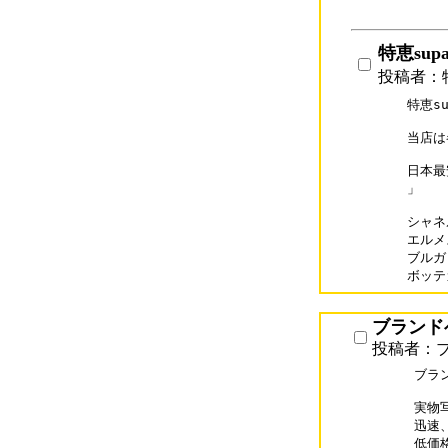
特恵su
投稿者：特恵
特恵sup
当店は
日本最
」

シャネル
エルメス
ブルガリ
ボッテガ
ブランドベル
投稿者：ブラ
ブラン
実物
迅速
低価