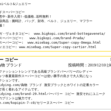
opiベルト&ジュエリー

ドスーパーコピー

恵中-新作入荷!-低価格.送料無料！

扱商品：腕時計、バッグ、財布、ベルト、ジュエリー、マフラー

服！

・ヴェネタコピー:  www.bigkopi.com/brand-bottegaveneta/

ーパーコピー:   www.bigkopi.com/brand-Prada/

ーパーコピー:  www.misebag.com/Super-copy-Omega.html

ー コピー
物 ブランド
投稿時間：2019/12/10 [火
ファッショントレンドである高級ブランドバーバリーのレディー

ャツ春夏最新作スーパーコピーは使い勝手の良さで大人気になっ

クションです。

kidying.com/偽物 ブランド 激安ブラックとホワイトの定番カラー

で長く着れるアイテムです。

kidying.com/brand-29.htmlバーバリー コピー 激安それにユニーク

のプリントは魅力です。

le.com/kopipin-7-c0/セリーヌスーパー コピー