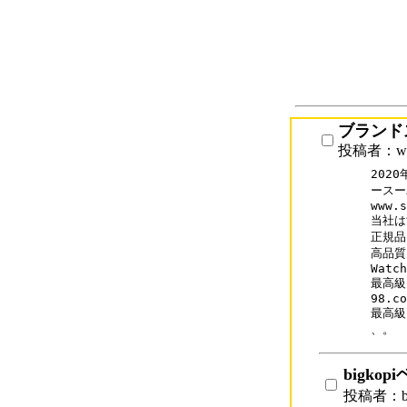
ブランド
投稿者：www
202
ースー
www.s
当社は
正規品
高品質
Watch
最高級
98.co
最高級
、。
bigko
投稿者：b