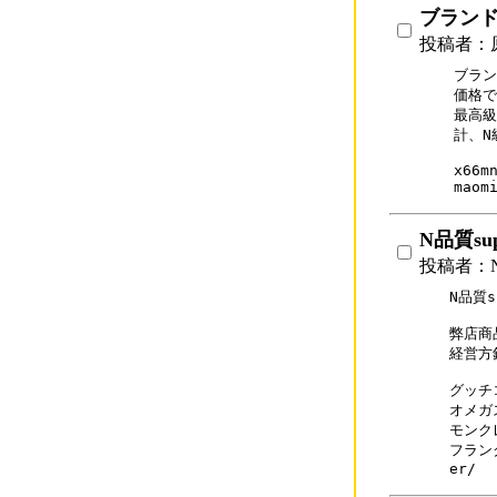
ブラン
投稿者：原
ブラン
価格で
最高級
計、N
x66mn
maom
N品質su
投稿者：N品
N品質su
弊店商
経営方
グッチコ
オメガス
モンクレ
フランク