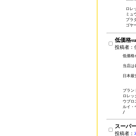
ロレッ
ミュウ
プラダ
ゴヤー
低価格sup
投稿者：低価
低価格su
当店は
日本最
ブランド
ロレック
ウブロス
ルイ・ヴ
/
スーパ
投稿者：