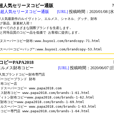
超人気セリーヌコピー通販
"超人気セリーヌコピー通販
[URL]
投稿時間：2020/01/08 [水曜
0年人気最新作のルイヴィトン、エルメス、シャネル、グッチ、財布

グ新品、新素材入荷！

すべてのさまざまな国際ブランドを生産します.

と同等品質のコピー品を低価で お客様に提供します.

スーパーコピー財布:www.buyoo1.com/brandcopy-71.html

ーパーコピーバッグ":www.buyoo1.com/brandcopy-53.html
ピーPAPA2018
エルメス財布コピー
[URL]
投稿時間：2020/06/07 [日
0人気ブランドコピー財布専門店

ーコピーブランド 財布

布コピー店

ドスーパーコピー www.papa2018.com

財布コピー www.papa2018.com/brands-1-61.html

トン財布コピーwww.papa2018.com/brands-1-62.html

布コピーwww.papa2018.com/brands-1-69.html

スーパーコピー www.papa2018.com/brands-1-63.html

ピー専門店 www.papa2018.com/brands-1-64.html
