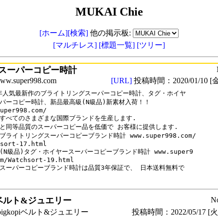
MUKAI Chie
[ホーム]
[検索]
他の掲示板:
[マルチレス]
[標題一覧]
[ツリー]
スーパーコピー時計
.super998.com
[URL]
投稿時間：2020/01/10 [金
0年人気最新作のブライトリングスーパーコピー時計、タグ・ホイヤ

パーコピー時計、新品最高級(N級品)新素材入荷！！

uper998.com/

すべてのさまざまな国際ブランドを生産します.

と同等品質のスーパーコピー品を低価で お客様に提供します.

ブライトリングスーパーコピーブランド時計 www.super998.com/

sort-17.html 

(N級品)タグ・ホイヤースーパーコピーブランド時計 www.super9

m/Watchsort-19.html

スーパーコピーブランド時計は品質3年保証で、 日本送料無料で

piベルト&ジュエリー
N
igkopiベルト&ジュエリー
投稿時間：2022/05/17 [火曜