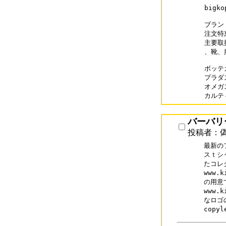
bigk
ブラン
注文特
主要取
、靴、
ボッテガ
プラダス
オメガス
バーバリ
投稿者：偽
最新の
スｔシ
たコレ
www.
の用意
www.
なロゴ
copy