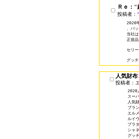
Ｒｅ："
投稿者：
202
、バッ
当社は
正規品
セリーヌ
グッチス
人気財布コ
投稿者：
202
スーパ
人気財
ブラン
エルメス
ルイヴィ
プラダ財
シャネル
グッチコ