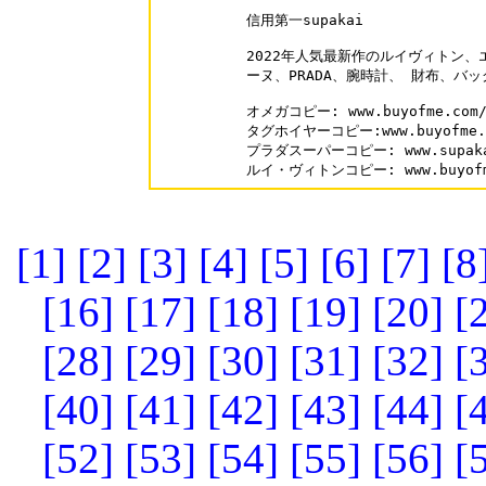
信用第一supakai

2022年人気最新作のルイヴィトン、
ーヌ、PRADA、腕時計、 財布、バッ
オメガコピー: www.buyofme.com/b
タグホイヤーコピー:www.buyofme.co
プラダスーパーコピー: www.supakai.
ルイ・ヴィトンコピー: www.buyofme.
[1]
[2]
[3]
[4]
[5]
[6]
[7]
[8
[16]
[17]
[18]
[19]
[20]
[
[28]
[29]
[30]
[31]
[32]
[
[40]
[41]
[42]
[43]
[44]
[
[52]
[53]
[54]
[55]
[56]
[