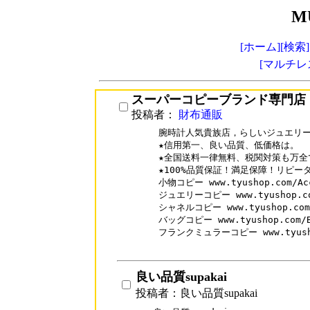
M
[ホーム]
[検索]
[マルチレ
スーパーコピーブランド専門店
投稿者：
財布通販
腕時計人気貴族店，らしいジュエリー
★信用第一、良い品質、低価格は。

★全国送料一律無料、税関対策も万全で
★100%品質保証！満足保障！リピータ
小物コピー www.tyushop.com/Acc
ジュエリーコピー www.tyushop.com
シャネルコピー www.tyushop.com/
バッグコピー www.tyushop.com/B
フランクミュラーコピー www.tyushop.
良い品質supakai
投稿者：良い品質supakai