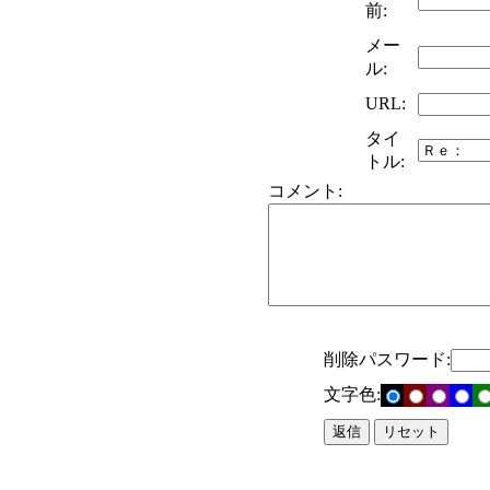
前:
メー
ル:
URL:
タイ
トル:
コメント:
削除パスワード:
文字色: