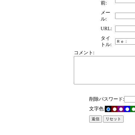
前:
メー
ル:
URL:
タイ
トル:
コメント:
削除パスワード:
文字色: