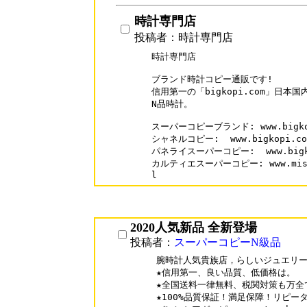
時計専門店
投稿者：時計専門店
時計専門店

ブランド時計コピー通販です!

信用第一の「bigkopi.com」日本
N品時計。

スーパーコピーブランド: www.bigkop
シャネルコピー:  www.bigkopi.com/
パネライスーパーコピー:  www.bigkopi
カルティエスーパーコピー: www.misebag
l
2020人気新品 全新登場
投稿者：
スーパーコピーN級品
腕時計人気貴族店，らしいジュエリー
★信用第一、良い品質、低価格は。

★全国送料一律無料、税関対策も万全で
★100%品質保証！満足保障！リピーター