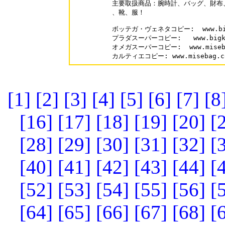
主要取扱商品：腕時計、バッグ、財布
、靴、服！

ボッテガ・ヴェネタコピー:  www.bigkop
プラダスーパーコピー:   www.bigkopi
オメガスーパーコピー:  www.misebag.
[1]
[2]
[3]
[4]
[5]
[6]
[7]
[8
[16]
[17]
[18]
[19]
[20]
[
[28]
[29]
[30]
[31]
[32]
[
[40]
[41]
[42]
[43]
[44]
[
[52]
[53]
[54]
[55]
[56]
[
[64]
[65]
[66]
[67]
[68]
[