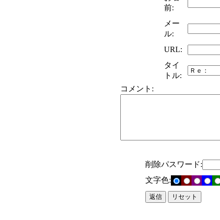
前:
メー
ル:
URL:
タイ
トル:
コメント:
削除パスワード:
文字色: