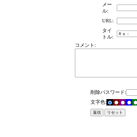
メー
ル:
URL:
タイ
トル:
コメント:
削除パスワード:
文字色: