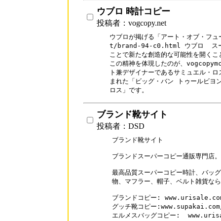
ウブロ 時計コピー
投稿者：vogcopy.net
ウブロが掲げる「アート・オブ・フュージ
t/brand-94-c0.html ウブロ
ことで新たな創造的な可能性を開くこと
この精神を体現したのが、vogcopymcmc
ト兼デザイナーであるサミュエル・ロ
まれた「ビッグ・バン トゥールビヨン カ
ロス」です。
ブランド靴サイト
投稿者：DSD
ブランド靴サイト

ブランドスーパーコピー通販専門店。

最高品質スーパーコピー時計、バッグ
物、マフラー、帽子、ベルト雑貨なら
ブランドコピー: www.urisale.com
グッチ靴コピー:www.supakai.com/s
エルメスバッグコピー:  www.urisale