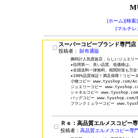
M
[ホーム]
[検索]
[マルチレ
スーパーコピーブランド専門店
投稿者：
財布通販
腕時計人気貴族店，らしいジュエリー
★信用第一、良い品質、低価格は。

★全国送料一律無料、税関対策も万全で
★100%品質保証！満足保障！リピータ
小物コピー www.tyushop.com/Acc
ジュエリーコピー www.tyushop.com
シャネルコピー www.tyushop.com/
バッグコピー www.tyushop.com/B
フランクミュラーコピー www.tyushop.
Ｒｅ：高品質エルメスコピー専
投稿者：
高品質エルメスコピー専