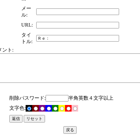
メー
ル:
URL:
タイ
トル:
メント:
削除パスワード:
半角英数４文字以上
文字色: