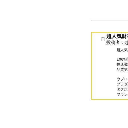
超人気財
投稿者：
超人気
100
弊店誠
品質第
ウブロコ
プラダス
タグホイ
フランク