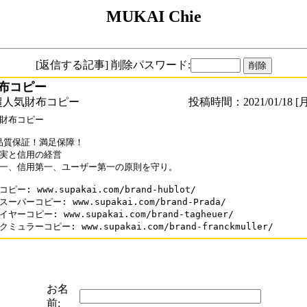
MUKAI Chie
[返信する記事] 削除パスワード:
布コピー
超人気財布コピー
投稿時間：2021/01/18 [月
財布コピー

%品質保証！満足保障！

実と信用の経営

一、信用第一、ユーザー第一の原則を守り。

ピー: www.supakai.com/brand-hublot/

ーパーコピー: www.supakai.com/brand-Prada/

ヤーコピー: www.supakai.com/brand-tagheuer/

ミュラーコピー: www.supakai.com/brand-franckmuller/
お名
前: