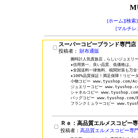
M
[ホーム]
[検索]
[マルチレ
スーパーコピーブランド専門店
投稿者：
財布通販
腕時計人気貴族店，らしいジュエリー
★信用第一、良い品質、低価格は。

★全国送料一律無料、税関対策も万全で
★100%品質保証！満足保障！リピータ
小物コピー www.tyushop.com/Acc
ジュエリーコピー www.tyushop.com
シャネルコピー www.tyushop.com/
バッグコピー www.tyushop.com/B
フランクミュラーコピー www.tyushop.
Ｒｅ：高品質エルメスコピー専
投稿者：
高品質エルメスコピー専