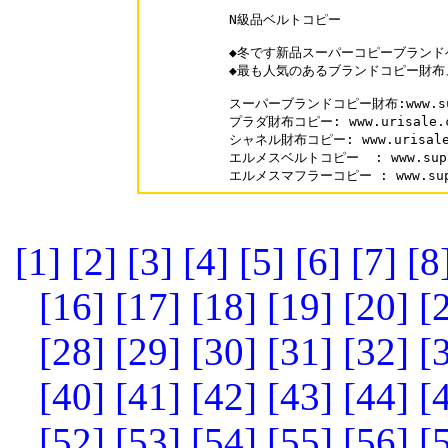
N級品ベルトコピー

◆冬です新品スーパーコピーブランド
◆最も人気のあるブランドコピー財布
スーパーブランドコピー財布:www.supa
プラダ財布コピー: www.urisale.co
シャネル財布コピー: www.urisale.c
エルメスベルトコピー  : www.supaka
エルメスマフラーコピー : www.supak
[1]
[2]
[3]
[4]
[5]
[6]
[7]
[8
[16]
[17]
[18]
[19]
[20]
[
[28]
[29]
[30]
[31]
[32]
[
[40]
[41]
[42]
[43]
[44]
[
[52]
[53]
[54]
[55]
[56]
[