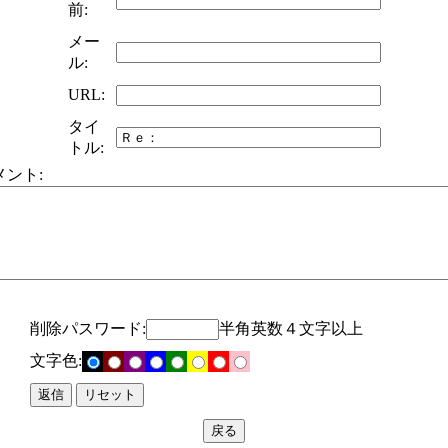
前:
メー
ル:
URL:
タイ
トル:
メント:
削除パスワード:
半角英数４文字以上
文字色: