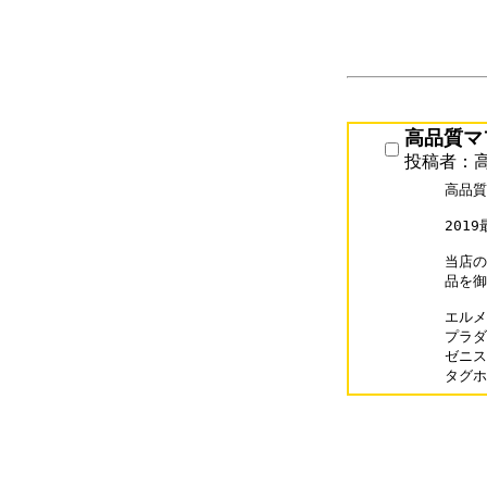
高品質マフ
投稿者：高
高品質
201
当店の
品を御
エルメス
プラダス
ゼニスス