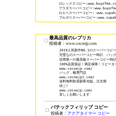
ロレックスコピー:www.buyofme.com
プラダスーパーコピー:www.buyofme.c
ロエベスーパーコピー: www.supakai.
ブルガリスーパーコピー:www.supakai
最高品質のレプリカ
投稿者：www.cocoejp.com
2019人気新作NO.1のスーパーコピ
完璧なのスーパーコピー時計、バッグ
信用第一の最高級スーパーコピー時計N
100%品質保証！満足保障！リピーター
www.cocoejp.com/

バッグ，靴専門店

www.cocoejp1.com/

送料無料歓迎顧客光臨，注文期

待ご!

www.cocoejp.com/

宜しくお願いします
パテックフィリップ コピー
投稿者：
アクアタイマー コピー