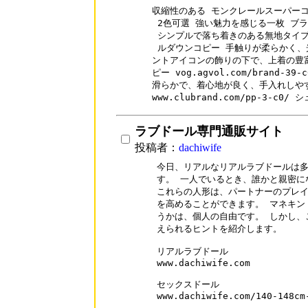
収縮性のある モンクレールスーパーコピ
 2色可選 強い魅力を感じる一枚 ブラ
 シンプルで落ち着きのある無地タイプ
 ルダウンコピー 手触りが柔らかく、
ントアイコンの飾りの下で、上着の豊富
ピー vog.agvol.com/brand-39
滑らかで、着心地が良く、手入れしやす
www.clubrand.com/pp-3-c0/
ラブドール専門通販サイト
投稿者：
dachiwife
今日、リアルなリアルラブドールは多
す。 一人でいるとき、誰かと親密に
これらの人形は、パートナーのプレイ
を高めることができます。 マネキン
うかは、個人の自由です。 しかし、
えられるヒントを紹介します。

リアルラブドール

www.dachiwife.com

セックスドール

www.dachiwife.com/140-148cm-