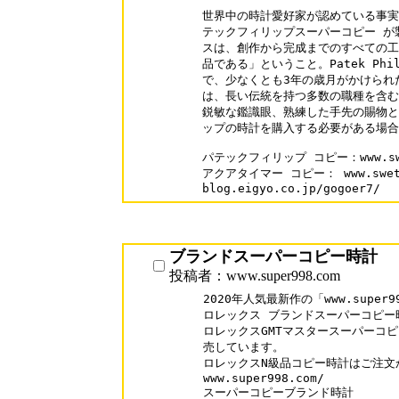
世界中の時計愛好家が認めている事実、
テックフィリップスーパーコピー が
スは、創作から完成までのすべての工
品である」ということ。Patek Phi
で、少なくとも3年の歳月がかけられ
は、長い伝統を持つ多数の職種を含む9
鋭敏な鑑識眼、熟練した手先の賜物と
ップの時計を購入する必要がある場合
パテックフィリップ コピー：www.sweta
アクアタイマー コピー： www.swetabu
ブランドスーパーコピー時計
投稿者：www.super998.com
2020年人気最新作の「www.super99
ロレックス ブランドスーパーコピー時
ロレックスGMTマスタースーパーコピ
売しています。

ロレックスN級品コピー時計はご注文
www.super998.com/

スーパーコピーブランド時計
