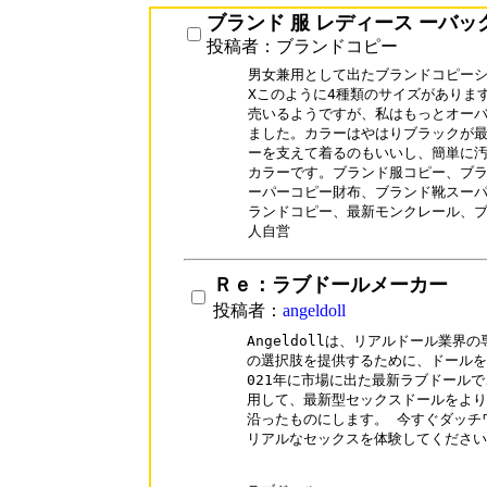
ブランド 服 レディース ーバッ
投稿者：ブランドコピー
男女兼用として出たブランドコピーショ
Xこのように4種類のサイズがあります
売いるようですが、私はもっとオーバー
ました。カラーはやはりブラックが最
ーを支えて着るのもいいし、簡単に汚
カラーです。ブランド服コピー、ブラン
ーパーコピー財布、ブランド靴スーパ
ランドコピー、最新モンクレール、ブ
人自営
Ｒｅ：ラブドールメーカー
投稿者：
angeldoll
Angeldollは、リアルドール業界
の選択肢を提供するために、ドールを
021年に市場に出た最新ラブドールで
用して、最新型セックスドールをより
沿ったものにします。 今すぐダッチワ
リアルなセックスを体験してください