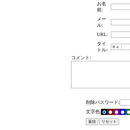
お名
前:
メー
ル:
URL:
タイ
トル:
コメント:
削除パスワード:
文字色: