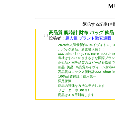
M
[返信する記事] 
高品質 腕時計 財布 バッグ 飾品
投稿者：
超人気 ブランド激安通販
2020年人気最新作のルイヴィトン、
、バッグ新品、新素材入荷！！

www.shunfeng.ru/cate-c23.htm
当社はすべてのさまざまな国際ブランド
正規品と同等品質のコピー品を低価で 
新品 美品 高品質ルイヴィトン財布www.sh
高品質ロレックス腕時計www.shunfeng.
100%品質保証！信用第一

満足保障！

商品の特殊な方法は発送します

リピーター率100％!

商品は3―5日到着します