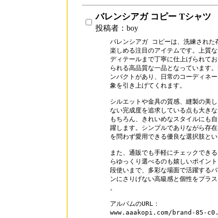
バレンシアガ コピー Tシャツ
投稿者：boy
バレンシアガ コピーは、洗練された
楽しめる注目のアイテムです。上質な
ディテールまで丁寧に仕上げられてお
られる高品質な一品となっています。
ンパクトがあり、日常のコーディネー
象を引き上げてくれます。

シルエットや金具の質感、縫製の美し
ない完成度を追求している点も大きな
もちろん、きれいめなスタイルにも自
躍します。シンプルでありながら存在
を問わず愛用できる優良な選択肢とい
また、通販でも手軽にチェックできる
らゆっくり選べるのも嬉しいポイント
段使いまで、多彩な場面で活躍するバ
ンにさりげない高級感と個性をプラス
。

アルバムのURL：

www.aaakopi.com/brand-85-