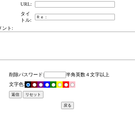
URL:
タイ
トル:
メント:
削除パスワード:
半角英数４文字以上
文字色: