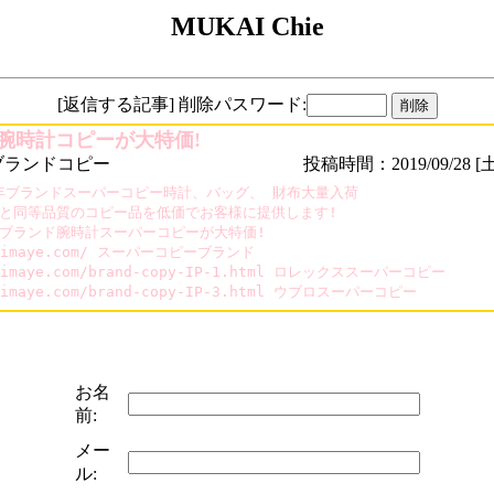
MUKAI Chie
[返信する記事] 削除パスワード:
腕時計コピーが大特価!
ブランドコピー
投稿時間：2019/09/28 [土
8年ブランドスーパーコピー時計、バッグ、 財布大量入荷

と同等品質のコピー品を低価でお客様に提供します!

ブランド腕時計スーパーコピーが大特価!

aimaye.com/ スーパーコピーブランド

aimaye.com/brand-copy-IP-1.html ロレックススーパーコピー

aimaye.com/brand-copy-IP-3.html ウブロスーパーコピー
お名
前:
メー
ル: