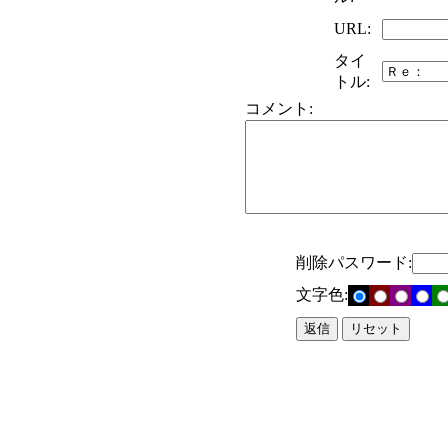
URL:
タイ
トル:
コメント:
削除パスワード:
文字色: