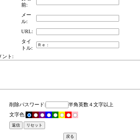
前:
メー
ル:
URL:
タイ
トル:
メント:
削除パスワード:
半角英数４文字以上
文字色: