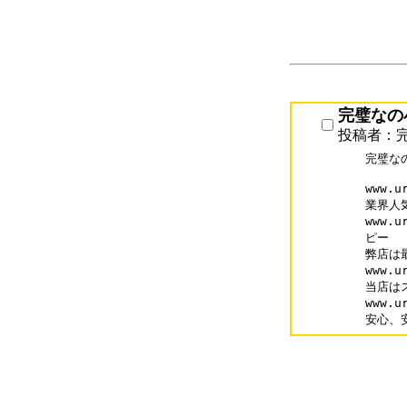
完璧なの小物
投稿者：完璧
完璧なの
www.u
業界人
www.u
ピー

弊店は
www.u
当店は
www.u
安心、