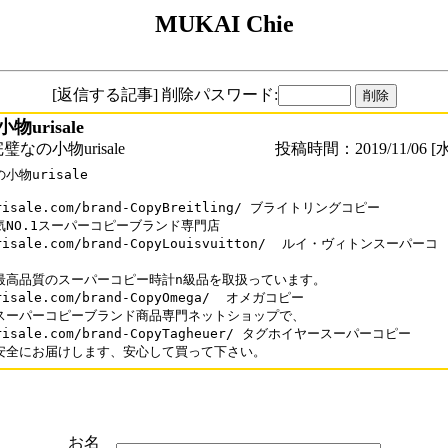
MUKAI Chie
[返信する記事] 削除パスワード:
urisale
なの小物urisale
投稿時間：2019/11/06 [水
小物urisale

risale.com/brand-CopyBreitling/ ブライトリングコピー

気NO.1スーパーコピーブランド専門店

risale.com/brand-CopyLouisvuitton/  ルイ・ヴィトンスーパーコ

最高品質のスーパーコピー時計n級品を取扱っています。

risale.com/brand-CopyOmega/  オメガコピー

スーパーコピーブランド商品専門ネットショップで、

risale.com/brand-CopyTagheuer/ タグホイヤースーパーコピー

安全にお届けします、安心して買って下さい。
お名