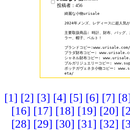
投稿者：456
綺麗な小物urisale

2024年メンズ、レディースに超人気が
主要取扱商品: 時計、財布、バッグ、
ラー、帽子、ベルト！

ブランドコピー:www.urisale.com/
プラダ財布コピー: www.urisale.com
シャネル財布コピー: www.urisale.co
ブルガリジュエリーコピー: www.supaka
ボッテガヴェネタ小物コピー: www.supak
eta/
[1]
[2]
[3]
[4]
[5]
[6]
[7]
[8
[16]
[17]
[18]
[19]
[20]
[
[28]
[29]
[30]
[31]
[32]
[