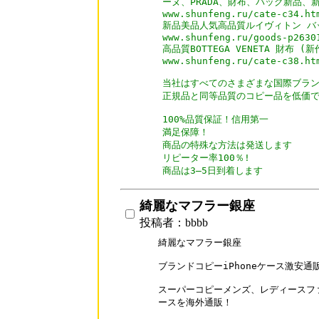
ーヌ、PRADA、財布、バッグ新品、新
www.shunfeng.ru/cate-c34.htm
新品美品人気高品質ルイヴィトン バッ
www.shunfeng.ru/goods-p26301
高品質BOTTEGA VENETA 財布 (新作
www.shunfeng.ru/cate-c38.htm
当社はすべてのさまざまな国際ブラン
正規品と同等品質のコピー品を低価で 
100%品質保証！信用第一

満足保障！

商品の特殊な方法は発送します

リピーター率100％!

商品は3―5日到着します
綺麗なマフラー銀座
投稿者：bbbb
綺麗なマフラー銀座

ブランドコピーiPhoneケース激安通販店s
スーパーコピーメンズ、レディースファッ
ースを海外通販！
