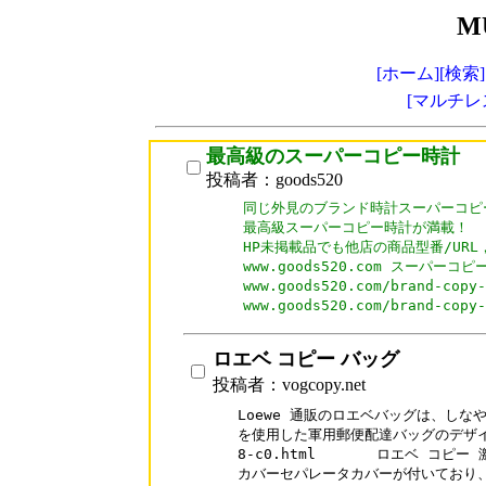
M
[ホーム]
[検索]
[マルチレ
最高級のスーパーコピー時計
投稿者：goods520
同じ外見のブランド時計スーパーコピー
最高級スーパーコピー時計が満載！

HP未掲載品でも他店の商品型番/URL
www.goods520.com スーパーコピ
www.goods520.com/brand-c
www.goods520.com/brand-c
ロエベ コピー バッグ
投稿者：vogcopy.net
Loewe 通販のロエベバッグは、しな
を使用した軍用郵便配達バッグのデザインです。
8-c0.html	ロエベ コピー 激安 ファスナー上部セパレータと追加の前面

カバーセパレータカバーが付いており、