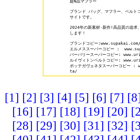
超N品マフラー

ブランド バッグ、マフラー、ベルトコ
サイトです。

2024年の新素材-新作!高品質の追求
します！

ブランドコピー:www.supakai.com/
エルメススーパーコピー :  www.supak
バーバリースーパーコピー: www.urisal
ルイヴィトンベルトコピー: www.urisal
ボッテガヴェネタスーパーコピー : www.su
ta/
[1]
[2]
[3]
[4]
[5]
[6]
[7]
[8
[16]
[17]
[18]
[19]
[20]
[
[28]
[29]
[30]
[31]
[32]
[
[40]
[41]
[42]
[43]
[44]
[