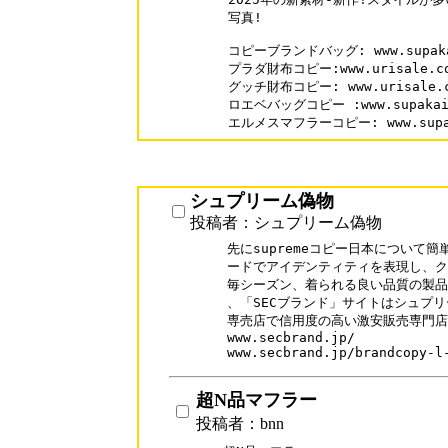
写真!

コピーブランドバッグ: www.supakai
プラダ財布コピー:www.urisale.com
グッチ財布コピー: www.urisale.co
ロエベバッグコピー :www.supakai.c
シュプリーム偽物
投稿者：シュプリーム偽物
先にsupremeコピー日本について
ードでアイデンティティを表現し、ク
毎シーズン、着られる良い品質の製品を
、「SECブランド」サイトはシュプリ
専売店で信用度の高い激安販売専門店
www.secbrand.jp/

www.secbrand.jp/brandcopy-l
超N品マフラー
投稿者：bnn