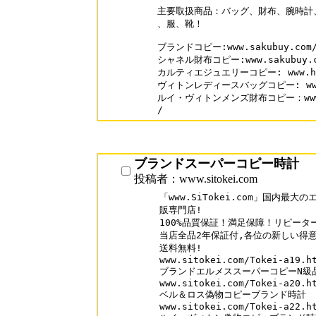
主要取扱商品：バッグ、財布、腕時計
、服、靴！

ブランドコピー:www.sakubuy.com/
シャネル財布コピー:www.sakubuy.com
カルティエジュエリーコピー: www.hahac
ヴィトンレディースバッグコピー: www.hah
ルイ・ヴィトンメンズ財布コピー：www.hah
/
ブランドスーパーコピー時計
投稿者：www.sitokei.com
「www.SiTokei.com」国内最
販専門店!

100%品質保証！満足保障！リピーター率
当店全品2年保証付,各位の新しい得意
送料無料!

www.sitokei.com/Tokei-a19.ht
ブランドエルメススーパーコピーN級品
www.sitokei.com/Tokei-a20.ht
ベル＆ロス偽物コピーブランド時計

www.sitokei.com/Tokei-a22.ht