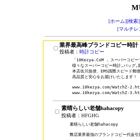
M
[ホーム]
[検索]
[マルチレ
業界最高峰ブランドコピー時計
投稿者：
時計コピー
「10Kezya.CoM 」スーパーコ
様々なスーパーコピー時計,バッグ,
本店佐川急便、EMS国際スピード郵
高品質と安心をお届けいたします！

www.10kezya.com/WatchZ-
www.10kezya.com/WatchZ-
素晴らしい老舗hahacopy
投稿者：HFGHG
素晴らしい老舗hahacopy

弊店業界最強のブランドコピー代金引換激安